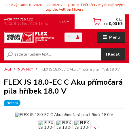
Jsme výhradní dovozci a autorizovaní prodejci infračervených naftových
topidel Veltron Hipers
0
ks
+420 777 715 122
CZK
za
0,00 Kč
Po-Čt, 8-16 hod./ Pá 8-13 hod.
Menu
Hledat
Úvod
NOVINKY
FLEX JS 18.0-EC C Aku přímočará pila hříbek 18.0 V
FLEX JS 18.0-EC C Aku přímočará
pila hříbek 18.0 V
Novinka