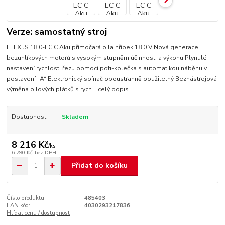
Verze: samostatný stroj
FLEX JS 18.0-EC C Aku přímočará pila hříbek 18.0 V Nová generace
bezuhlíkových motorů s vysokým stupněm účinnosti a výkonu Plynulé
nastavení rychlosti řezu pomocí poti-kolečka s automatikou náběhu v
postavení „A“ Elektronický spínač oboustranně použitelný Beznástrojová
výměna pilových plátků s rych...
celý popis
Dostupnost
Skladem
8 216 Kč
/
ks
6 790 Kč
bez DPH
Přidat do košíku
Číslo produktu:
485403
EAN kód:
4030293217836
Hlídat cenu / dostupnost