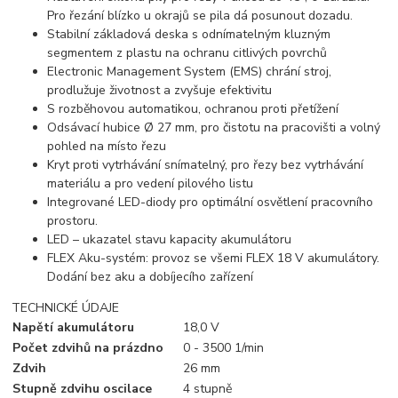
Pro řezání blízko u okrajů se pila dá posunout dozadu.
Stabilní základová deska s odnímatelným kluzným
segmentem z plastu na ochranu citlivých povrchů
Electronic Management System (EMS) chrání stroj,
prodlužuje životnost a zvyšuje efektivitu
S rozběhovou automatikou, ochranou proti přetížení
Odsávací hubice Ø 27 mm, pro čistotu na pracovišti a volný
pohled na místo řezu
Kryt proti vytrhávání snímatelný, pro řezy bez vytrhávání
materiálu a pro vedení pilového listu
Integrované LED-diody pro optimální osvětlení pracovního
prostoru.
LED – ukazatel stavu kapacity akumulátoru
FLEX Aku-systém: provoz se všemi FLEX 18 V akumulátory.
Dodání bez aku a dobíjecího zařízení
TECHNICKÉ ÚDAJE
Napětí akumulátoru
18,0 V
Počet zdvihů na prázdno
0 - 3500 1/min
Zdvih
26 mm
Stupně zdvihu oscilace
4 stupně