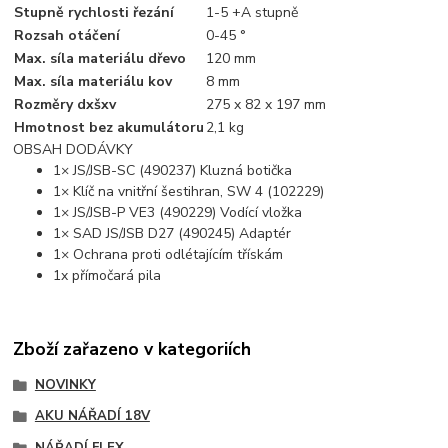
Stupně rychlosti řezání
1-5 +A stupně
Rozsah otáčení
0-45 °
Max. síla materiálu dřevo
120 mm
Max. síla materiálu kov
8 mm
Rozměry dxšxv
275 x 82 x 197 mm
Hmotnost bez akumulátoru
2,1 kg
OBSAH DODÁVKY
1× JS/JSB-SC (490237) Kluzná botička
1× Klíč na vnitřní šestihran, SW 4 (102229)
1× JS/JSB-P VE3 (490229) Vodící vložka
1× SAD JS/JSB D27 (490245) Adaptér
1× Ochrana proti odlétajícím třískám
1x přímočará pila
Zboží zařazeno v kategoriích
NOVINKY
AKU NÁŘADÍ 18V