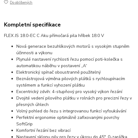
Do oblíbených
Kompletní specifikace
FLEX JS 18.0-EC C Aku přímočará pila hříbek 18.0 V
Nová generace bezuhlíkových motorů s vysokým stupněm
účinnosti a výkonu
Plynulé nastavení rychlosti řezu pomocí poti-kolečka s
automatikou náběhu v postavení „A“
Elektronický spínač oboustranně použitelný
Beznástrojová výměna pilových plátků s rychloupínacím
systémem a funkcí vyhození plátku
Excentrický zdvih: 4-stupňový pro vysoký výkon řezání
Dvojité vedení pilového plátku v rolnách pro precizní řezy v
přesných úhlech
Volný pohled do řezu s integrovanou funkcí vyfoukávání
Perfektní ergonomie optimálně zafixovanými povrchy
SoftGrip
Komfortní řezání bez vibrací
Nastavení sklonu pily pro řezy v úkosu do 45°, 0-zarážka.