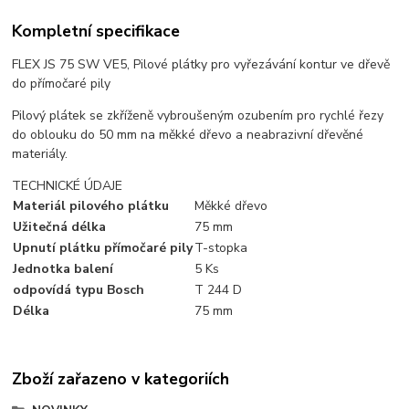
Kompletní specifikace
FLEX JS 75 SW VE5, Pilové plátky pro vyřezávání kontur ve dřevě
do přímočaré pily
Pilový plátek se zkříženě vybroušeným ozubením pro rychlé řezy
do oblouku do 50 mm na měkké dřevo a neabrazivní dřevěné
materiály.
TECHNICKÉ ÚDAJE
Materiál pilového plátku
Měkké dřevo
Užitečná délka
75 mm
Upnutí plátku přímočaré pily
T-stopka
Jednotka balení
5 Ks
odpovídá typu Bosch
T 244 D
Délka
75 mm
Zboží zařazeno v kategoriích