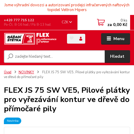
Jsme výhradní dovozci a autorizovaní prodejci infračervených naftových
topidel Veltron Hipers
0
ks
+420 777 715 122
CZK
za
0,00 Kč
Po-Čt, 8-16 hod./ Pá 8-13 hod.
Menu
Hledat
Úvod
NOVINKY
FLEX JS 75 SW VE5, Pilové plátky pro vyřezávání kontur
ve dřevě do přímočaré pily
FLEX JS 75 SW VE5, Pilové plátky
pro vyřezávání kontur ve dřevě do
přímočaré pily
Novinka