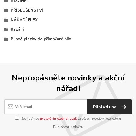
NOVINKY
PŘÍSLUŠENSTVÍ
NÁŘADÍ FLEX
Řezání
Pilové plátky do přímočaré pily
Nepropásněte novinky a akční
nářadí
Přihlásit se
Souhlasím se
zpracováním osobních údajů
za účelem rozesílky newsletteru.
Přihlášení k odběru