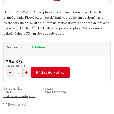
FLEX JS 75 SW VE5, Pilové plátky pro vyřezávání kontur ve dřevě do
přímočaré pily Pilový plátek se zkříženě vybroušeným ozubením pro
rychlé řezy do oblouku do 50 mm na měkké dřevo a neabrazivní dřevěné
materiály. TECHNICKÉ ÚDAJE Materiál pilového plátku Měkké dřevo
Užitečná délka 75 mm Upnut...
celý popis
Dostupnost
Skladem
294 Kč
/
ks
243 Kč
bez DPH
Přidat do košíku
Číslo produktu:
490156
EAN kód:
4030293221000
Hlídat cenu / dostupnost
Do oblíbených