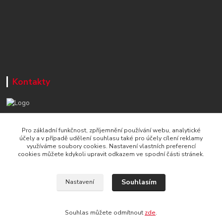
Kontakty
+420 777 715 122
Pro základní funkčnost, zpříjemnění používání webu, analytické
Po-Čt, 8-16 hod./ Pá 8-13 hod.
účely a v případě udělení souhlasu také pro účely cílení reklamy
využíváme soubory cookies. Nastavení vlastních preferencí
info@naradi-stetka.cz
cookies můžete kdykoli upravit odkazem ve spodní části stránek.
Souhlasím
Nastavení
Souhlas můžete odmítnout
zde
.
Vytvořeno na
Eshop-rychle.cz