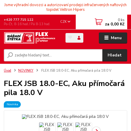
Jsme výhradní dovozci a autorizovaní prodejci infračervených naftových
topidel Veltron Hipers
0
ks
+420 777 715 122
CZK
za
0,00 Kč
Po-Čt, 8-16 hod./ Pá 8-13 hod.
Menu
Hledat
Úvod
NOVINKY
FLEX JSB 18.0-EC, Aku přímočará pila 18.0 V
FLEX JSB 18.0-EC, Aku přímočará
pila 18.0 V
Novinka