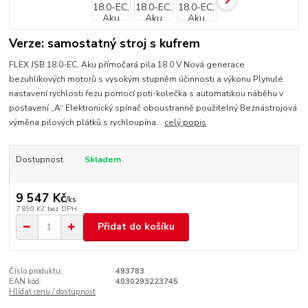
Verze: samostatný stroj s kufrem
FLEX JSB 18.0-EC, Aku přímočará pila 18.0 V Nová generace
bezuhlíkových motorů s vysokým stupněm účinnosti a výkonu Plynulé
nastavení rychlosti řezu pomocí poti-kolečka s automatikou náběhu v
postavení „A“ Elektronický spínač oboustranně použitelný Beznástrojová
výměna pilových plátků s rychloupína...
celý popis
Dostupnost
Skladem
9 547 Kč
/
ks
7 890 Kč
bez DPH
Přidat do košíku
Číslo produktu:
493783
EAN kód:
4030293223745
Hlídat cenu / dostupnost