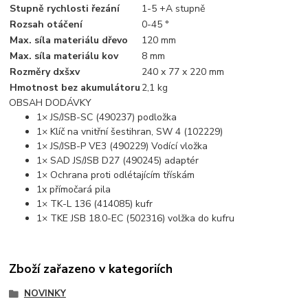
Stupně rychlosti řezání
1-5 +A stupně
Rozsah otáčení
0-45 °
Max. síla materiálu dřevo
120 mm
Max. síla materiálu kov
8 mm
Rozměry dxšxv
240 x 77 x 220 mm
Hmotnost bez akumulátoru
2,1 kg
OBSAH DODÁVKY
1× JS/JSB-SC (490237) podložka
1× Klíč na vnitřní šestihran, SW 4 (102229)
1× JS/JSB-P VE3 (490229) Vodící vložka
1× SAD JS/JSB D27 (490245) adaptér
1× Ochrana proti odlétajícím třískám
1x přímočará pila
1× TK-L 136 (414085) kufr
1× TKE JSB 18.0-EC (502316) volžka do kufru
Zboží zařazeno v kategoriích
NOVINKY