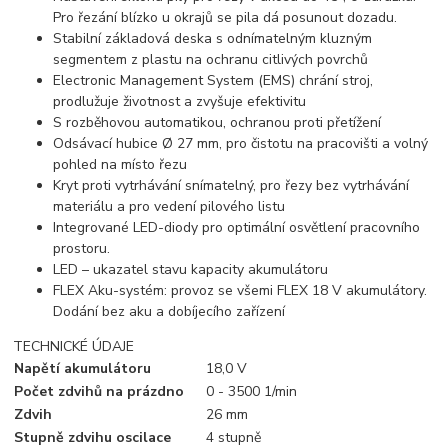
Pro řezání blízko u okrajů se pila dá posunout dozadu.
Stabilní základová deska s odnímatelným kluzným
segmentem z plastu na ochranu citlivých povrchů
Electronic Management System (EMS) chrání stroj,
prodlužuje životnost a zvyšuje efektivitu
S rozběhovou automatikou, ochranou proti přetížení
Odsávací hubice Ø 27 mm, pro čistotu na pracovišti a volný
pohled na místo řezu
Kryt proti vytrhávání snímatelný, pro řezy bez vytrhávání
materiálu a pro vedení pilového listu
Integrované LED-diody pro optimální osvětlení pracovního
prostoru.
LED – ukazatel stavu kapacity akumulátoru
FLEX Aku-systém: provoz se všemi FLEX 18 V akumulátory.
Dodání bez aku a dobíjecího zařízení
TECHNICKÉ ÚDAJE
Napětí akumulátoru
18,0 V
Počet zdvihů na prázdno
0 - 3500 1/min
Zdvih
26 mm
Stupně zdvihu oscilace
4 stupně