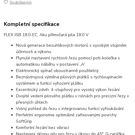
Do oblíbených
Kompletní specifikace
FLEX JSB 18.0-EC, Aku přímočará pila 18.0 V
Nová generace bezuhlíkových motorů s vysokým stupněm
účinnosti a výkonu
Plynulé nastavení rychlosti řezu pomocí poti-kolečka s
automatikou náběhu v postavení „A“
Elektronický spínač oboustranně použitelný
Beznástrojová výměna pilových plátků s rychloupínacím
systémem a funkcí vyhození plátku
Excentrický zdvih: 4-stupňový pro vysoký výkon řezání
Dvojité vedení pilového plátku v rolnách pro precizní řezy v
přesných úhlech
Volný pohled do řezu s integrovanou funkcí vyfoukávání
Perfektní ergonomie optimálně zafixovanými povrchy
SoftGrip
Komfortní řezání bez vibrací
Nastavení sklonu pily pro řezy v úkosu do 45°, 0-zarážka.