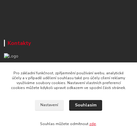
Kontakty
+420 777 715 122
Pro základní funkčnost, zpříjemnění používání webu, analytické
Po-Čt, 8-16 hod./ Pá 8-13 hod.
účely a v případě udělení souhlasu také pro účely cílení reklamy
využíváme soubory cookies. Nastavení vlastních preferencí
info@naradi-stetka.cz
cookies můžete kdykoli upravit odkazem ve spodní části stránek.
Souhlasím
Nastavení
Souhlas můžete odmítnout
zde
.
Vytvořeno na
Eshop-rychle.cz