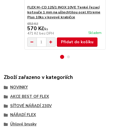
FLEX M-CD 125/1 INOX 10VE Tenké řezací
FLEX M-CD 1
kotouče 1 mm na ušlechtilou ocel Xtreme
kotouč na o
Plus 10ks v kovové krabičce
653 Kč
570 Kč
323 Kč
/
ks
/
ks
Skladem
471 Kč
bez DPH
267 Kč
bez 
Přidat do košíku
Zboží zařazeno v kategoriích
NOVINKY
AKCE BEST OF FLEX
SÍŤOVÉ NÁŘADÍ 230V
NÁŘADÍ FLEX
Úhlové brusky