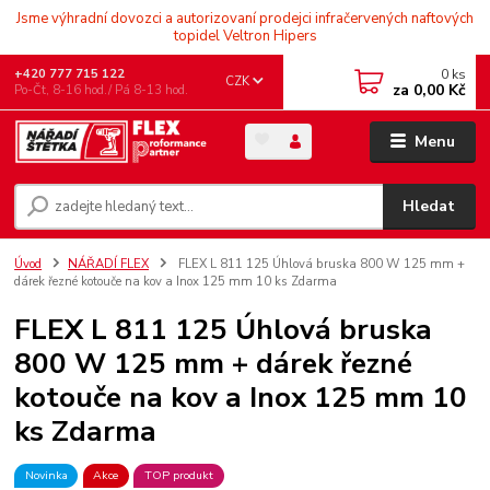
Jsme výhradní dovozci a autorizovaní prodejci infračervených naftových
topidel Veltron Hipers
0
ks
+420 777 715 122
CZK
za
0,00 Kč
Po-Čt, 8-16 hod./ Pá 8-13 hod.
Menu
Hledat
Úvod
NÁŘADÍ FLEX
FLEX L 811 125 Úhlová bruska 800 W 125 mm +
dárek řezné kotouče na kov a Inox 125 mm 10 ks Zdarma
FLEX L 811 125 Úhlová bruska
800 W 125 mm + dárek řezné
kotouče na kov a Inox 125 mm 10
ks Zdarma
Novinka
Akce
TOP produkt