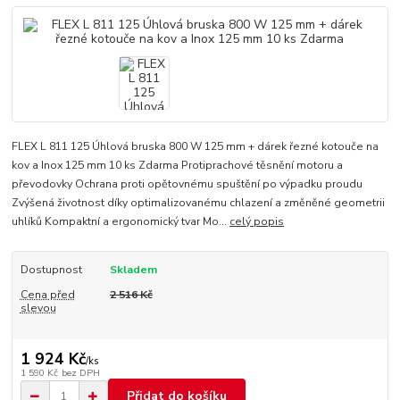
FLEX L 811 125 Úhlová bruska 800 W 125 mm + dárek řezné kotouče na
kov a Inox 125 mm 10 ks Zdarma Protiprachové těsnění motoru a
převodovky Ochrana proti opětovnému spuštění po výpadku proudu
Zvýšená životnost díky optimalizovanému chlazení a změněné geometrii
uhlíků Kompaktní a ergonomický tvar Mo...
celý popis
Dostupnost
Skladem
Cena před
2 516 Kč
slevou
1 924 Kč
/
ks
1 590 Kč
bez DPH
Přidat do košíku