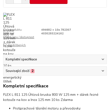
Číslo produktu:
494682 + 10x 782307
EAN kód:
4030293224162
Hlídat cenu / dostupnost
Do oblíbených
Kompletní specifikace
Související zboží
2
Kompletní specifikace
FLEX L 811 125 Úhlová bruska 800 W 125 mm + dárek řezné
kotouče na kov a Inox 125 mm 10 ks Zdarma
Protiprachové těsnění motoru a převodovky