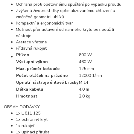
Ochrana proti opětovnému spuštění po výpadku proudu
Zvýšená životnost díky optimalizovanému chlazení a
změněné geometrii uhlíků
Kompaktní a ergonomický tvar
Možnost přenastavení ochranného krytu bez použití
nástroje
Aretace vřetene
Přídavná rukojeť
Příkon
800 W
Výstupní výkon
460 W
Max. průměr kotouče
125 mm
Počet otáček na prázdno
12000 1/min
Upnutí nástroje úhlové brusky
M 14
Délka kabelu
4,0 m
Hmotnost
2,0 kg
OBSAH DODÁVKY
1x L 811 125
1x ochranný kryt
1x rukojeť
1x upínací příruba