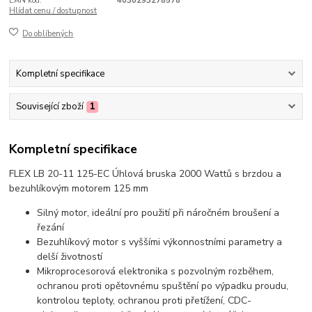
EAN kód:
4030293278578
Hlídat cenu / dostupnost
Do oblíbených
Kompletní specifikace
Související zboží
1
Kompletní specifikace
FLEX LB 20-11 125-EC Úhlová bruska 2000 Wattů s brzdou a
bezuhlíkovým motorem 125 mm
Silný motor, ideální pro použití při náročném broušení a
řezání
Bezuhlíkový motor s vyššími výkonnostními parametry a
delší životností
Mikroprocesorová elektronika s pozvolným rozběhem,
ochranou proti opětovnému spuštění po výpadku proudu,
kontrolou teploty, ochranou proti přetížení, CDC-