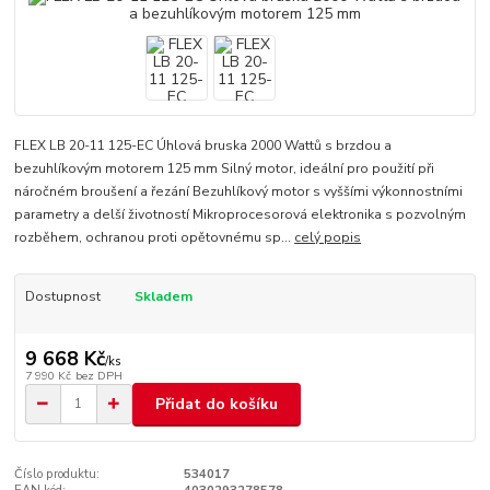
FLEX LB 20-11 125-EC Úhlová bruska 2000 Wattů s brzdou a
bezuhlíkovým motorem 125 mm Silný motor, ideální pro použití při
náročném broušení a řezání Bezuhlíkový motor s vyššími výkonnostními
parametry a delší životností Mikroprocesorová elektronika s pozvolným
rozběhem, ochranou proti opětovnému sp...
celý popis
Dostupnost
Skladem
9 668 Kč
/
ks
7 990 Kč
bez DPH
Přidat do košíku
Číslo produktu:
534017