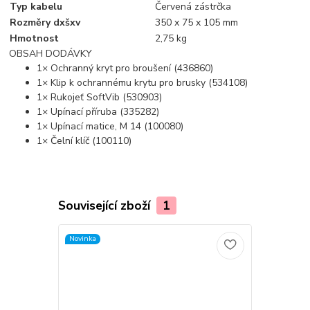
Typ kabelu
Červená zástrčka
Rozměry dxšxv
350 x 75 x 105 mm
Hmotnost
2,75 kg
OBSAH DODÁVKY
1× Ochranný kryt pro broušení (436860)
1× Klip k ochrannému krytu pro brusky (534108)
1× Rukojeť SoftVib (530903)
1× Upínací příruba (335282)
1× Upínací matice, M 14 (100080)
1× Čelní klíč (100110)
Související zboží
1
Novinka