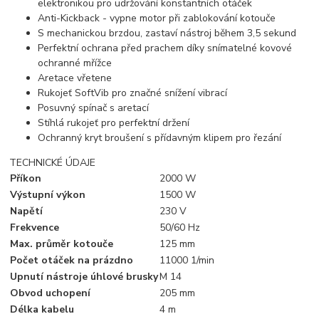
elektronikou pro udržování konstantních otáček
Anti-Kickback - vypne motor při zablokování kotouče
S mechanickou brzdou, zastaví nástroj během 3,5 sekund
Perfektní ochrana před prachem díky snímatelné kovové
ochranné mřížce
Aretace vřetene
Rukojeť SoftVib pro značné snížení vibrací
Posuvný spínač s aretací
Stíhlá rukojeť pro perfektní držení
Ochranný kryt broušení s přídavným klipem pro řezání
TECHNICKÉ ÚDAJE
Příkon
2000 W
Výstupní výkon
1500 W
Napětí
230 V
Frekvence
50/60 Hz
Max. průměr kotouče
125 mm
Počet otáček na prázdno
11000 1/min
Upnutí nástroje úhlové brusky
M 14
Obvod uchopení
205 mm
Délka kabelu
4 m