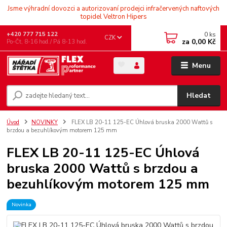
Jsme výhradní dovozci a autorizovaní prodejci infračervených naftových
topidel Veltron Hipers
0
ks
+420 777 715 122
CZK
za
0,00 Kč
Po-Čt, 8-16 hod./ Pá 8-13 hod.
Menu
Hledat
Úvod
NOVINKY
FLEX LB 20-11 125-EC Úhlová bruska 2000 Wattů s
brzdou a bezuhlíkovým motorem 125 mm
FLEX LB 20-11 125-EC Úhlová
bruska 2000 Wattů s brzdou a
bezuhlíkovým motorem 125 mm
Novinka