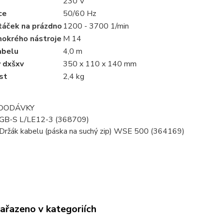
230 V
ce
50/60 Hz
táček na prázdno
1200 - 3700 1/min
mokrého nástroje
M 14
abelu
4,0 m
 dxšxv
350 x 110 x 140 mm
st
2,4 kg
DODÁVKY
GB-S L/LE12-3 (368709)
Držák kabelu (páska na suchý zip) WSE 500 (364169)
zařazeno v kategoriích