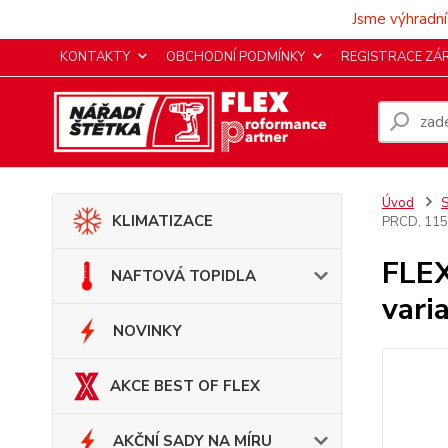
Jsme výhradní
KONTAKTY
OBCHODNÍ PODMÍNKY
REGISTRACE ZÁ
Úvod
KLIMATIZACE
PRCD, 11
FLEX
NAFTOVÁ TOPIDLA
vari
NOVINKY
AKCE BEST OF FLEX
AKČNÍ SADY NA MÍRU