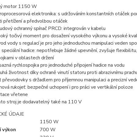
ný motor 1150 W
roprocesorová elektronika: s udržováním konstantních otáček p
ti přetížení a předvolbou otáček
udový ochranný spínač PRCD: integrován v kabelu
oký točivý moment pro dosažení vysokého výkonu a vysoké kval
vod vody s regulací je pro jeho jednoduchou manipulaci veden s
 speciální hadice: nepotřebuje žádné upevnění, zvyšuje flexibil
pojkami v oblastech držení
azná rychlospojka pro jednoduché připojení hadice na vodu
uhá životnost díky ochraně vinutí statoru proti abrazivnímu pra
t převodovky s držadlem pro příjemnou manipulaci a precizní ved
ová rukojeť: bezpečné uchopení i pro práci ve vertikální poloze
tace vřetene
to stroj je dodavatelný také na 110 V
CKÉ ÚDAJE
1150 W
í výkon
700 W