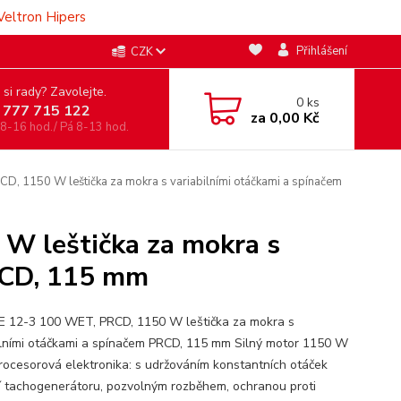
Veltron Hipers
Přihlášení
CZK
 si rady? Zavolejte.
0
ks
 777 715 122
za
0,00 Kč
 8-16 hod./ Pá 8-13 hod.
, 1150 W leštička za mokra s variabilními otáčkami a spínačem
W leštička za mokra s
RCD, 115 mm
E 12-3 100 WET, PRCD, 1150 W leštička za mokra s
ilními otáčkami a spínačem PRCD, 115 mm Silný motor 1150 W
rocesorová elektronika: s udržováním konstantních otáček
 tachogenerátoru, pozvolným rozběhem, ochranou proti