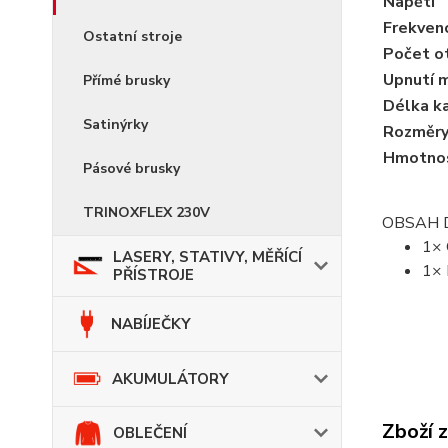
Napětí
Frekven
Ostatní stroje
Počet o
Upnutí 
Přímé brusky
Délka k
Satinýrky
Rozměry
Hmotno
Pásové brusky
TRINOXFLEX 230V
OBSAH 
1× 
LASERY, STATIVY, MĚŘÍCÍ
1× 
PŘÍSTROJE
NABÍJEČKY
AKUMULÁTORY
Zboží 
OBLEČENÍ