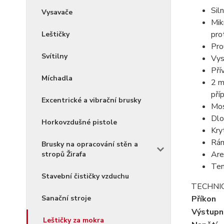
Sil
Vysavače
Mik
pro
Leštičky
Pro
Svítilny
Vys
Pří
Míchadla
2 m
pří
Excentrické a vibrační brusky
Mos
Dlo
Horkovzdušné pistole
Kry
Rám
Brusky na opracování stěn a
Are
stropů Žirafa
Ten
Stavební čističky vzduchu
TECHNI
Sanační stroje
Příkon
Výstupn
Leštičky za mokra