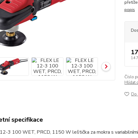
přetíž
popis
Dos
17
14 
Číslo p
Hlídat 
Do 
tní specifikace
12-3 100 WET, PRCD, 1150 W leštička za mokra s variabilním