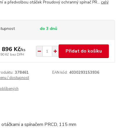
ení a předvolbou otáček Proudový ochranný spínač PR...
celý
tupnost
do 3 dnů
 896 Kč
/
ks
Přidat do košíku
790 Kč
bez DPH
roduktu:
378461
EAN kód:
4030293153936
cenu / dostupnost
oblíbených
i otáčkami a spínačem PRCD, 115 mm