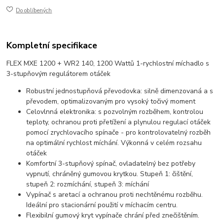
Do oblíbených
Kompletní specifikace
FLEX MXE 1200 + WR2 140, 1200 Wattů 1-rychlostní míchadlo s
3-stupňovým regulátorem otáček
Robustní jednostupňová převodovka: silně dimenzovaná a s
převodem, optimalizovaným pro vysoký točivý moment
Celovlnná elektronika: s pozvolným rozběhem, kontrolou
teploty, ochranou proti přetížení a plynulou regulací otáček
pomocí zrychlovacího spínače - pro kontrolovatelný rozběh
na optimální rychlost míchání. Výkonná v celém rozsahu
otáček
Komfortní 3-stupňový spínač, ovladatelný bez potřeby
vypnutí, chráněný gumovou krytkou. Stupeň 1: čištění,
stupeň 2: rozmíchání, stupeň 3: míchání
Vypínač s aretací a ochranou proti nechtěnému rozběhu.
Ideální pro stacionární použití v míchacím centru.
Flexibilní gumový kryt vypínače chrání před znečištěním.