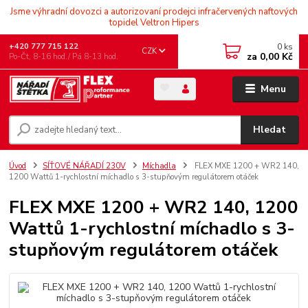
Jsme výhradní dovozci a autorizovaní prodejci infračervených naftových
topidel Veltron Hipers
0
ks
+420 777 715 122
CZK
za
0,00 Kč
Po-Čt, 8-16 hod./ Pá 8-13 hod.
Menu
Hledat
Úvod
SÍŤOVÉ NÁŘADÍ 230V
Míchadla
FLEX MXE 1200 + WR2 140,
1200 Wattů 1-rychlostní míchadlo s 3-stupňovým regulátorem otáček
FLEX MXE 1200 + WR2 140, 1200
Wattů 1-rychlostní míchadlo s 3-
stupňovým regulátorem otáček