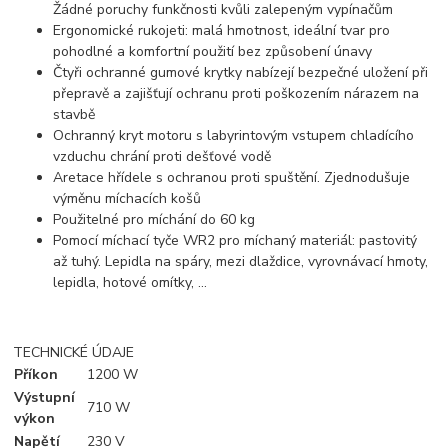
Žádné poruchy funkčnosti kvůli zalepeným vypínačům
Ergonomické rukojeti: malá hmotnost, ideální tvar pro
pohodlné a komfortní použití bez způsobení únavy
Čtyři ochranné gumové krytky nabízejí bezpečné uložení při
přepravě a zajišťují ochranu proti poškozením nárazem na
stavbě
Ochranný kryt motoru s labyrintovým vstupem chladícího
vzduchu chrání proti dešťové vodě
Aretace hřídele s ochranou proti spuštění. Zjednodušuje
výměnu míchacích košů
Použitelné pro míchání do 60 kg
Pomocí míchací tyče WR2 pro míchaný materiál: pastovitý
až tuhý. Lepidla na spáry, mezi dlaždice, vyrovnávací hmoty,
lepidla, hotové omítky, ...
TECHNICKÉ ÚDAJE
Příkon
1200 W
Výstupní
710 W
výkon
Napětí
230 V