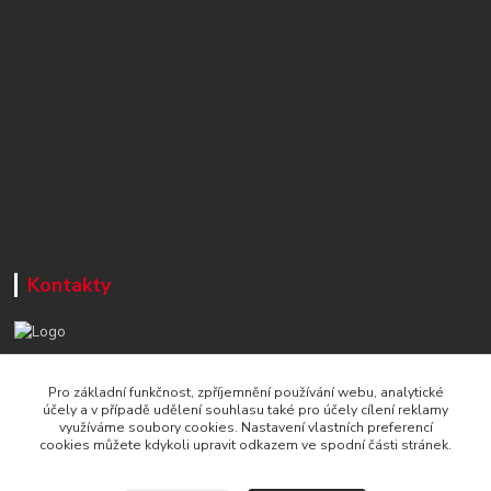
Kontakty
+420 777 715 122
Pro základní funkčnost, zpříjemnění používání webu, analytické
Po-Čt, 8-16 hod./ Pá 8-13 hod.
účely a v případě udělení souhlasu také pro účely cílení reklamy
využíváme soubory cookies. Nastavení vlastních preferencí
info@naradi-stetka.cz
cookies můžete kdykoli upravit odkazem ve spodní části stránek.