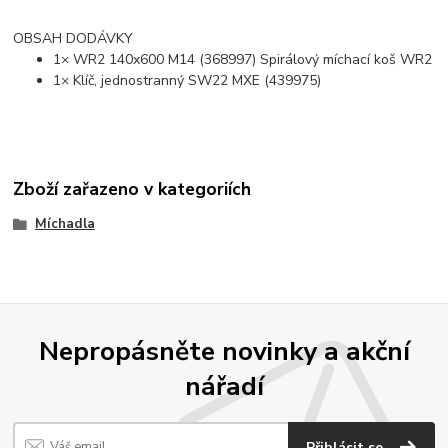
OBSAH DODÁVKY
1× WR2 140x600 M14 (368997) Spirálový míchací koš WR2
1× Klíč, jednostranný SW22 MXE (439975)
Zboží zařazeno v kategoriích
Míchadla
Nepropásněte novinky a akční
nářadí
Přihlásit se