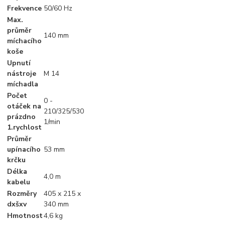
Frekvence
50/60 Hz
Max.
průměr
140 mm
míchacího
koše
Upnutí
nástroje
M 14
míchadla
Počet
0 -
otáček na
210/325/530
prázdno
1/min
1.rychlost
Průměr
upínacího
53 mm
krčku
Délka
4,0 m
kabelu
Rozměry
405 x 215 x
dxšxv
340 mm
Hmotnost
4,6 kg