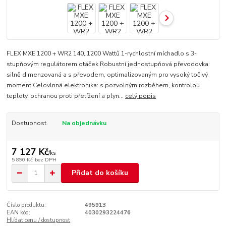
FLEX MXE 1200 + WR2 140, 1200 Wattů 1-rychlostní míchadlo s 3-
stupňovým regulátorem otáček Robustní jednostupňová převodovka:
silně dimenzovaná a s převodem, optimalizovaným pro vysoký točivý
moment Celovlnná elektronika: s pozvolným rozběhem, kontrolou
teploty, ochranou proti přetížení a plyn...
celý popis
Dostupnost
Na objednávku
7 127 Kč
/
ks
5 890 Kč
bez DPH
Přidat do košíku
Číslo produktu:
495913
EAN kód:
4030293224476
Hlídat cenu / dostupnost