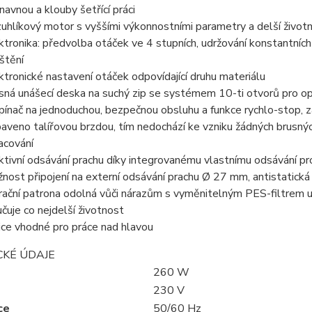
navnou a klouby šetřící práci
uhlíkový motor s vyššími výkonnostními parametry a delší životn
ktronika: předvolba otáček ve 4 stupních, udržování konstantníc
štění
ktronické nastavení otáček odpovídající druhu materiálu
sná unášecí deska na suchý zip se systémem 10-ti otvorů pro op
pínač na jednoduchou, bezpečnou obsluhu a funkce rychlo-stop, z
aveno talířovou brzdou, tím nedochází ke vzniku žádných brusný
acování
ktivní odsávání prachu díky integrovanému vlastnímu odsávání pro
nost připojení na externí odsávání prachu Ø 27 mm, antistatic
trační patrona odolná vůči nárazům s vyměnitelným PES-filtrem u
učuje co nejdelší životnost
ice vhodné pro práce nad hlavou
CKÉ ÚDAJE
260 W
230 V
ce
50/60 Hz