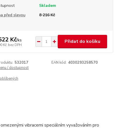
tupnost
Skladem
a před slevou
8 216 Kč
522 Kč
/
ks
Přidat do košíku
90 Kč
bez DPH
roduktu:
532017
EAN kód:
4030293258570
cenu / dostupnost
oblíbených
s omezenými vibracemi speciálním vyvažováním pro