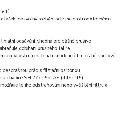
ostí
h otáček, pozvolný rozběh, ochrana proti opětovnému
timální odsávání, vhodná pro běžné brusivo
abraňuje dobíhání brusného talíře
ch nerovností na materiálu a odpadá tím drahé koncové
 bezprašnou práci s filtrační partonou
ká sací hadice SH 27x3,5m AS (445.045)
možňuje lehké odstraňování nebo vyčištění filtru a