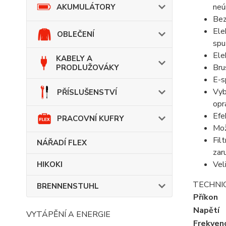
neú
AKUMULÁTORY
Bez
Ele
OBLEČENÍ
spu
Ele
KABELY A
Bru
PRODLUŽOVÁKY
E-s
Vyb
PŘÍSLUŠENSTVÍ
opr
Efe
PRACOVNÍ KUFRY
Mož
Fil
NÁŘADÍ FLEX
zar
Vel
HIKOKI
TECHNI
BRENNENSTUHL
Příkon
Napětí
VYTÁPĚNÍ A ENERGIE
Frekven