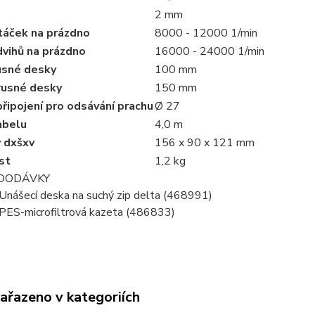
2 mm
táček na prázdno
8000 - 12000 1/min
dvihů na prázdno
16000 - 24000 1/min
usné desky
100 mm
rusné desky
150 mm
řipojení pro odsávání prachu
Ø 27
abelu
4,0 m
 dxšxv
156 x 90 x 121 mm
st
1,2 kg
DODÁVKY
Unášecí deska na suchý zip delta (468991)
PES-microfiltrová kazeta (486833)
zařazeno v kategoriích