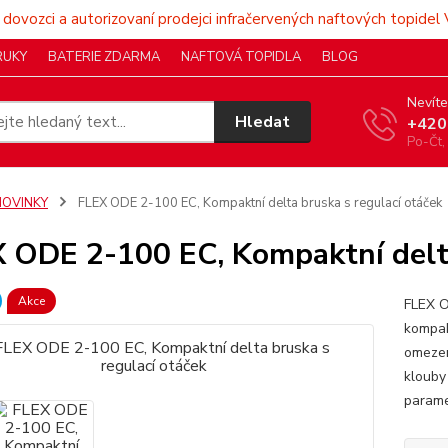
 dovozci a autorizovaní prodejci infračervených naftových topidel 
RUKY
BATERIE ZDARMA
NAFTOVÁ TOPIDLA
BLOG
Nevíte
Hledat
+420
Po-Čt,
NOVINKY
FLEX ODE 2-100 EC, Kompaktní delta bruska s regulací otáček
 ODE 2-100 EC, Kompaktní delta
Akce
FLEX O
kompak
omezen
klouby
paramet