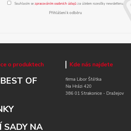
Souhlasím se
zpracováním osobních údajů
za účelem rozesílky newsletteru.
Přihlášení k odběru
ce o produktech
Kde nás najdete
 BEST OF
firma Libor Štětka
Na Hrázi 420
386 01 Strakonice - Dražejov
NKY
Í SADY NA