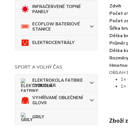
Zdvih
INFRAČERVENÉ TOPNÉ
PANELY
Počet o
Počet z
ECOFLOW BATERIOVÉ
Šířka br
STANICE
Délka b
ELEKTROCENTRÁLY
Průměr p
Délka k
Rozměry
Hmotno
SPORT A VOLNÝ ČAS
OBSAH 
1× 
ELEKTROKOLA FATBIKE
CYRUSHER
1× 
VYHŘÍVANÉ OBLEČNENÍ
GLOVII
GRILY
Zboží 