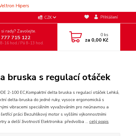
Veltron Hipers
Přihlášení
CZK
 si rady? Zavolejte.
0
ks
 777 715 122
za
0,00 Kč
 8-16 hod./ Pá 8-13 hod.
 bruska s regulací otáček
DE 2-100 EC,Kompaktní delta bruska s regulací otáček Lehká,
tní delta-bruska do jedné ruky, vysoce ergonomická s
ými vibracemi speciálním vyvažováním pro neúnavnou a
 šetřící práci Bezuhlíkový motor s vyššími výkonnostními
ry a delší životností Elektronika: předvolba ...
celý popis