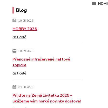
NOVI
Blog
10.05.2026
HOBBY 2026
číst celé
10.09.2025
Přenosné infračervené naftové
topidla
číst celé
03.08.2025
Přijďte na Země živitelku 2025 –
ukážeme vám horké novinky doslova!