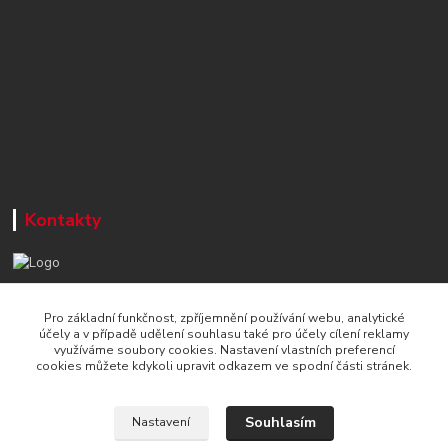
Kontakty
+420 777 715 122
Pro základní funkčnost, zpříjemnění používání webu, analytické
Po-Čt, 8-16 hod./ Pá 8-13 hod.
účely a v případě udělení souhlasu také pro účely cílení reklamy
využíváme soubory cookies. Nastavení vlastních preferencí
info@naradi-stetka.cz
cookies můžete kdykoli upravit odkazem ve spodní části stránek.
Souhlasím
Nastavení