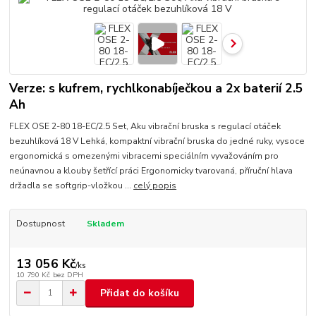
Verze: s kufrem, rychlkonabíječkou a 2x baterií 2.5
Ah
FLEX OSE 2-80 18-EC/2.5 Set, Aku vibrační bruska s regulací otáček
bezuhlíková 18 V Lehká, kompaktní vibrační bruska do jedné ruky, vysoce
ergonomická s omezenými vibracemi speciálním vyvažováním pro
neúnavnou a klouby šetřící práci Ergonomicky tvarovaná, příruční hlava
držadla se softgrip-vložkou ...
celý popis
Dostupnost
Skladem
13 056 Kč
/
ks
10 790 Kč
bez DPH
Přidat do košíku