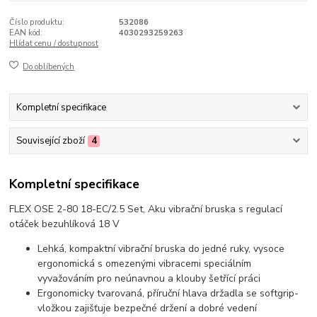
Číslo produktu:
532086
EAN kód:
4030293259263
Hlídat cenu / dostupnost
Do oblíbených
Kompletní specifikace
Související zboží
4
Kompletní specifikace
FLEX OSE 2-80 18-EC/2.5 Set, Aku vibrační bruska s regulací
otáček bezuhlíková 18 V
Lehká, kompaktní vibrační bruska do jedné ruky, vysoce
ergonomická s omezenými vibracemi speciálním
vyvažováním pro neúnavnou a klouby šetřící práci
Ergonomicky tvarovaná, příruční hlava držadla se softgrip-
vložkou zajišťuje bezpečné držení a dobré vedení