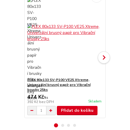
FLEX 80x133 SV-P100 VE25 Xtreme,
FLEX 80x133
Univerzální brusný papír pro Vibrační
Univerzální 
brusky 25ks
brusky 25ks
474 Kč
474 Kč
/
ks
/
ks
Skladem
392 Kč
bez DPH
392 Kč
bez 
Přidat do košíku