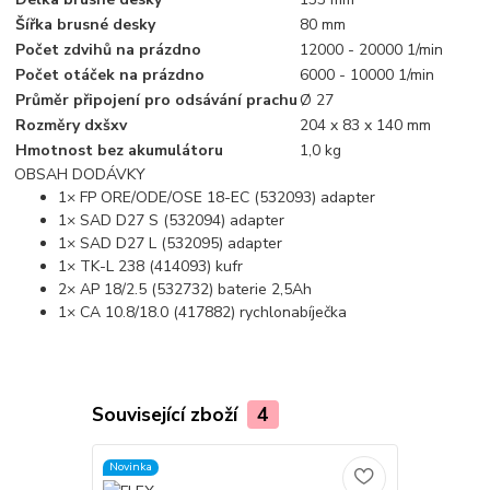
Šířka brusné desky
80 mm
Počet zdvihů na prázdno
12000 - 20000 1/min
Počet otáček na prázdno
6000 - 10000 1/min
Průměr připojení pro odsávání prachu
Ø 27
Rozměry dxšxv
204 x 83 x 140 mm
Hmotnost bez akumulátoru
1,0 kg
OBSAH DODÁVKY
1× FP ORE/ODE/OSE 18-EC (532093) adapter
1× SAD D27 S (532094) adapter
1× SAD D27 L (532095) adapter
1× TK-L 238 (414093) kufr
2× AP 18/2.5 (532732) baterie 2,5Ah
1× CA 10.8/18.0 (417882) rychlonabíječka
Související zboží
4
Novinka
Novinka