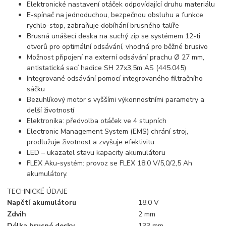
Elektronické nastavení otáček odpovídající druhu materiálu
E-spínač na jednoduchou, bezpečnou obsluhu a funkce
rychlo-stop, zabraňuje dobíhání brusného talíře
Brusná unášecí deska na suchý zip se systémem 12-ti
otvorů pro optimální odsávání, vhodná pro běžné brusivo
Možnost připojení na externí odsávání prachu Ø 27 mm,
antistatická sací hadice SH 27x3,5m AS (445.045)
Integrované odsávání pomocí integrovaného filtračního
sáčku
Bezuhlíkový motor s vyššími výkonnostními parametry a
delší životností
Elektronika: předvolba otáček ve 4 stupních
Electronic Management System (EMS) chrání stroj,
prodlužuje životnost a zvyšuje efektivitu
LED – ukazatel stavu kapacity akumulátoru
FLEX Aku-systém: provoz se FLEX 18,0 V/5,0/2,5 Ah
akumulátory.
TECHNICKÉ ÚDAJE
Napětí akumulátoru
18,0 V
Zdvih
2 mm
Délka brusné desky
133 mm