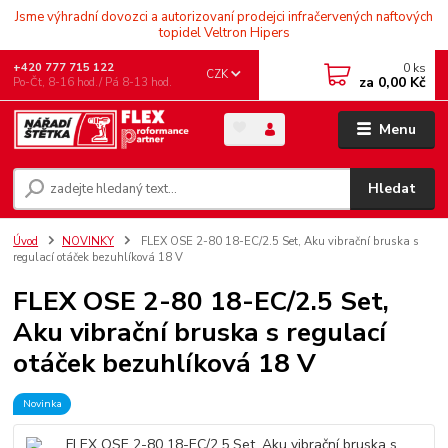
Jsme výhradní dovozci a autorizovaní prodejci infračervených naftových
topidel Veltron Hipers
0
ks
+420 777 715 122
CZK
za
0,00 Kč
Po-Čt, 8-16 hod./ Pá 8-13 hod.
Menu
Hledat
Úvod
NOVINKY
FLEX OSE 2-80 18-EC/2.5 Set, Aku vibrační bruska s
regulací otáček bezuhlíková 18 V
FLEX OSE 2-80 18-EC/2.5 Set,
Aku vibrační bruska s regulací
otáček bezuhlíková 18 V
Novinka