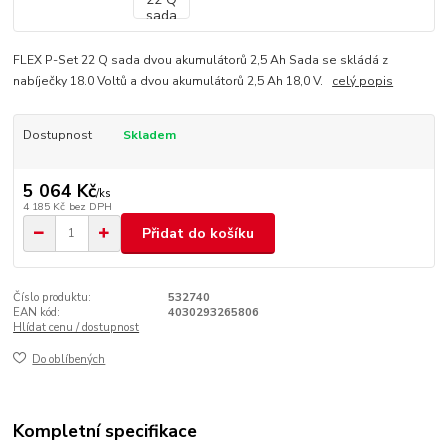
FLEX P-Set 22 Q sada dvou akumulátorů 2,5 Ah Sada se skládá z
nabíječky 18.0 Voltů a dvou akumulátorů 2,5 Ah 18,0 V.
celý popis
Dostupnost
Skladem
5 064 Kč
/
ks
4 185 Kč
bez DPH
Přidat do košíku
Číslo produktu:
532740
EAN kód:
4030293265806
Hlídat cenu / dostupnost
Do oblíbených
Kompletní specifikace