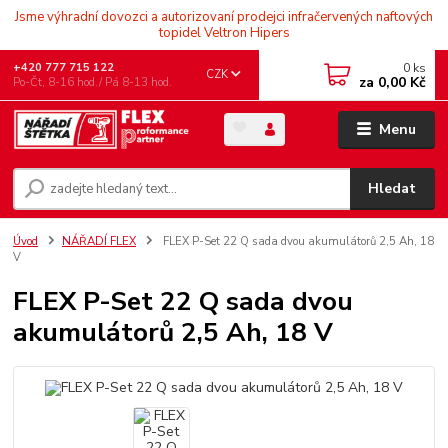
Jsme výhradní dovozci a autorizovaní prodejci infračervených naftových
topidel Veltron Hipers
0
ks
+420 777 715 122
CZK
za
0,00 Kč
Po-Čt, 8-16 hod./ Pá 8-13 hod.
Menu
Hledat
Úvod
NÁŘADÍ FLEX
FLEX P-Set 22 Q sada dvou akumulátorů 2,5 Ah, 18
V
FLEX P-Set 22 Q sada dvou
akumulátorů 2,5 Ah, 18 V