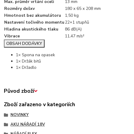
Max. průměr vrtání oceli
13 mm
Rozměry dxšxv
180 x 65 x 208 mm
Hmotnost bez akumulátoru
1,50 kg
Nastavení točivého momentu
22+1 stupňů
Hladina akustického tlaku
86 dB(A)
Vibrace
11,47 m/s²
OBSAH DODÁVKY
1× Spona na opasek
1× Držák bitů
1× Držadlo
Původ zboží
Zboží zařazeno v kategoriích
NOVINKY
AKU NÁŘADÍ 18V
NÁŘADÍ FLEX