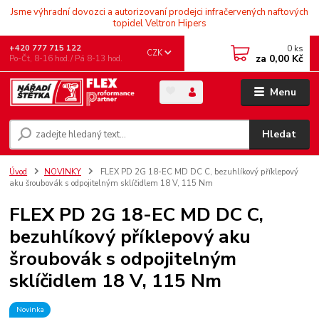
Jsme výhradní dovozci a autorizovaní prodejci infračervených naftových
topidel Veltron Hipers
0
ks
+420 777 715 122
CZK
za
0,00 Kč
Po-Čt, 8-16 hod./ Pá 8-13 hod.
Menu
Hledat
Úvod
NOVINKY
FLEX PD 2G 18-EC MD DC C, bezuhlíkový příklepový
aku šroubovák s odpojitelným sklíčidlem 18 V, 115 Nm
FLEX PD 2G 18-EC MD DC C,
bezuhlíkový příklepový aku
šroubovák s odpojitelným
sklíčidlem 18 V, 115 Nm
Novinka