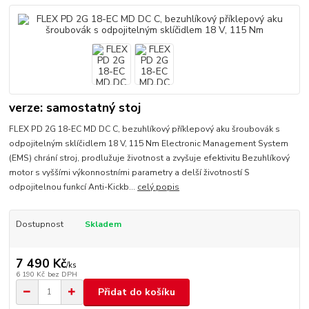
verze: samostatný stoj
FLEX PD 2G 18-EC MD DC C, bezuhlíkový příklepový aku šroubovák s
odpojitelným sklíčidlem 18 V, 115 Nm Electronic Management System
(EMS) chrání stroj, prodlužuje životnost a zvyšuje efektivitu Bezuhlíkový
motor s vyššími výkonnostními parametry a delší životností S
odpojitelnou funkcí Anti-Kickb...
celý popis
Dostupnost
Skladem
7 490 Kč
/
ks
6 190 Kč
bez DPH
Přidat do košíku