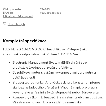
Číslo produktu:
534903
EAN kód:
4030293287433
Hlídat cenu / dostupnost
Do oblíbených
Kompletní specifikace
FLEX PD 2G 18-EC MD DC C, bezuhlíkový příklepový aku
šroubovák s odpojitelným sklíčidlem 18 V, 115 Nm
Electronic Management System (EMS) chrání stroj,
prodlužuje životnost a zvyšuje efektivitu
Bezuhlíkový motor s vyššími výkonnostními parametry a
delší životností
S odpojitelnou funkcí Anti-Kickback, pro konstantní přenos
síly bez nežádoucího přerušení. Vhodné např. pro práci s
kovem, jako je řezání závitů, stupňovité nebo jádrové vrtání
Kompaktní, výkonné, bezpečné a s velmi flexibilním použitím.
Všestranný pomocník pro každého řemeslníka