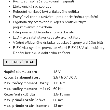
Rychlostní spínač s blokováním zapnutí
Elektronická rychlobrzda
Robustní hliníkový kryt z tlakového odlitku
Pravý/levý chod s uzávěrou proti nechtěnému spuštění
Ergonomicky tvarovaná rukojeť s protiskluzným,
pogumovaným povrchem
Integrovaná LED-dioda s funkcí dosvitu
LED – ukazatel stavu kapacity akumulátoru
Včetně přídavného držadla, opaskové spony a držáku bitů
FLEX Aku-systém: provoz se všemi FLEX 18 V akumulátory.
Dodání bez aku a dobíjecího zařízení
TECHNICKÉ ÚDAJE
Napětí akumulátoru
18 V
Kapacita akumulátoru
2,5 / 5,0 / 8,0 Ah
Max. točivý moment, tvrdý
115 Nm
Max. točivý moment, měkký
60 Nm
Rozevření sklíčidla
1.5-13 mm
Max. průměr vrtání dřeva
68 mm
Max. průměr vrtání kamene
13 mm