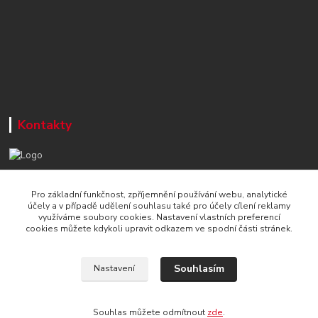
Kontakty
+420 777 715 122
Pro základní funkčnost, zpříjemnění používání webu, analytické
Po-Čt, 8-16 hod./ Pá 8-13 hod.
účely a v případě udělení souhlasu také pro účely cílení reklamy
využíváme soubory cookies. Nastavení vlastních preferencí
info@naradi-stetka.cz
cookies můžete kdykoli upravit odkazem ve spodní části stránek.
Souhlasím
Nastavení
Souhlas můžete odmítnout
zde
.