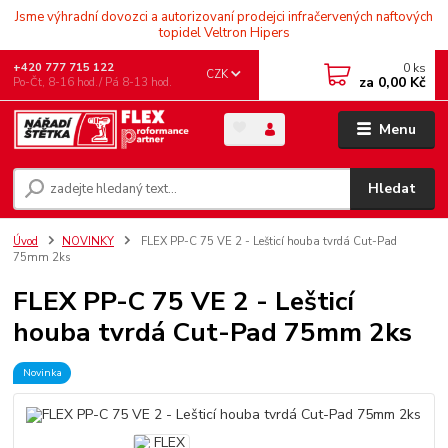
Jsme výhradní dovozci a autorizovaní prodejci infračervených naftových
topidel Veltron Hipers
0
ks
+420 777 715 122
CZK
za
0,00 Kč
Po-Čt, 8-16 hod./ Pá 8-13 hod.
Menu
Hledat
Úvod
NOVINKY
FLEX PP-C 75 VE 2 - Lešticí houba tvrdá Cut-Pad
75mm 2ks
FLEX PP-C 75 VE 2 - Lešticí
houba tvrdá Cut-Pad 75mm 2ks
Novinka