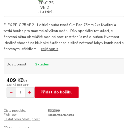
FLEX PP-C 75 VE 2 - Lešticí houba tvrdá Cut-Pad 75mm 2ks Kvalitní a
tvrdá houba pro maximální výkon oděru. Díky speciální retikulaci je
červená pěna obzvláště odolná proti roztržení a má dlouhou životnost.
Ideálně vhodná na hluboké škrábance a silně zvětrané laky v kombinaci s
červeným leštidlem....
celý popis
Dostupnost
Skladem
409 Kč
/
ks
338 Kč
bez DPH
Přidat do košíku
Číslo produktu:
532399
EAN kód:
4030293262393
Hlídat cenu / dostupnost