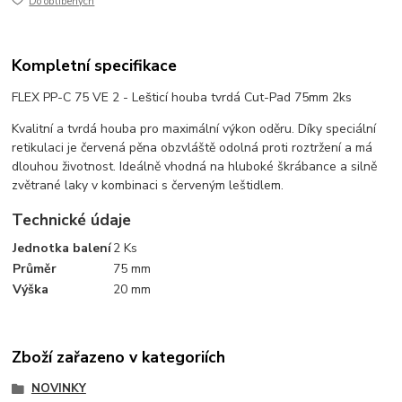
Do oblíbených
Kompletní specifikace
FLEX PP-C 75 VE 2 - Lešticí houba tvrdá Cut-Pad 75mm 2ks
Kvalitní a tvrdá houba pro maximální výkon oděru. Díky speciální
retikulaci je červená pěna obzvláště odolná proti roztržení a má
dlouhou životnost. Ideálně vhodná na hluboké škrábance a silně
zvětrané laky v kombinaci s červeným leštidlem.
Technické údaje
Jednotka balení
2 Ks
Průměr
75 mm
Výška
20 mm
Zboží zařazeno v kategoriích
NOVINKY