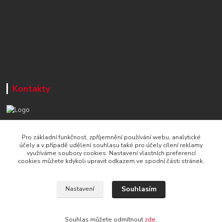
Kontakty
+420 777 715 122
Pro základní funkčnost, zpříjemnění používání webu, analytické
Po-Čt, 8-16 hod./ Pá 8-13 hod.
účely a v případě udělení souhlasu také pro účely cílení reklamy
využíváme soubory cookies. Nastavení vlastních preferencí
info@naradi-stetka.cz
cookies můžete kdykoli upravit odkazem ve spodní části stránek.
Souhlasím
Nastavení
Souhlas můžete odmítnout
zde
.