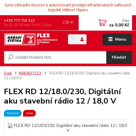
Jsme výhradní dovozci a autorizovaní prodejci infračervených naftových
topidel Veltron Hipers
0
ks
+420 777 715 122
CZK
za
0,00 Kč
Po-Čt, 8-16 hod./ Pá 8-13 hod.
Menu
Hledat
Úvod
NÁŘADÍ FLEX
FLEX RD 12/18.0/230, Digitální aku stavební rádio
12 / 18,0 V
FLEX RD 12/18.0/230, Digitální
aku stavební rádio 12 / 18,0 V
Novinka
Akce