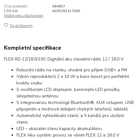
Číslo produktu:
484857
EAN kód:
4030293217560
Hlídat cenu / dostupnost
Do oblíbených
Kompletní specifikace
FLEX RD 12/18.0/230, Digitální aku stavební rádio 12 / 18,0 V
Robustní rádio na stavbu, vhodné pro příjem DAB+ a FM
Výkon reproduktorů 2 x 10 W a bass-boost pro perfektní
kvalitu zvuku
S osvětleným LCD displejem, barevnými LED proužky,
sklopitelnou anténou
S integrovanou technologií Bluetooth®, AUX vstupem, USB
připojením a možností dobíjení chytrých telefonů, tabletů
Automatické vyhledávání stanic a 5 kanálů pro uložení
stanic
LED – ukazatel stavu kapacity akumulátoru
FLEX Aku-systém: provoz se všemi FLEX 12 a 18,0 V