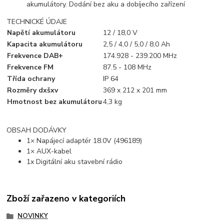
akumulátory. Dodání bez aku a dobíjecího zařízení
TECHNICKÉ ÚDAJE
Napětí akumulátoru
12 / 18,0 V
Kapacita akumulátoru
2,5 / 4,0 / 5,0 / 8,0 Ah
Frekvence DAB+
174.928 - 239.200 MHz
Frekvence FM
87.5 - 108 MHz
Třída ochrany
IP 64
Rozměry dxšxv
369 x 212 x 201 mm
Hmotnost bez akumulátoru
4,3 kg
OBSAH DODÁVKY
1× Napájecí adaptér 18.0V (496189)
1× AUX-kabel
1x Digitální aku stavební rádio
Zboží zařazeno v kategoriích
NOVINKY