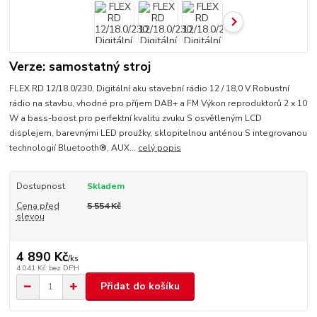
Verze: samostatný stroj
FLEX RD 12/18.0/230, Digitální aku stavební rádio 12 / 18,0 V Robustní
rádio na stavbu, vhodné pro příjem DAB+ a FM Výkon reproduktorů 2 x 10
W a bass-boost pro perfektní kvalitu zvuku S osvětleným LCD
displejem, barevnými LED proužky, sklopitelnou anténou S integrovanou
technologií Bluetooth®, AUX...
celý popis
Dostupnost
Skladem
Cena před
5 554 Kč
slevou
4 890 Kč
/
ks
4 041 Kč
bez DPH
Přidat do košíku