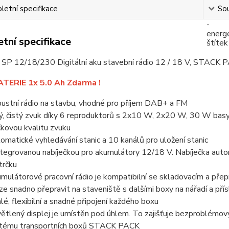
etní specifikace
Sou
tní specifikace
SP 12/18/230 Digitální aku stavební rádio 12 / 18 V, STACK 
TERIE 1x 5.0 Ah Zdarma !
ustní rádio na stavbu, vhodné pro příjem DAB+ a FM
ý, čistý zvuk díky 6 reproduktorů s 2x10 W, 2x20 W, 30 W basy a
čkovou kvalitu zvuku
omatické vyhledávání stanic a 10 kanálů pro uložení stanic
ntegrovanou nabíječkou pro akumulátory 12/18 V. Nabíječka automa
trčku
mulátorové pracovní rádio je kompatibilní se skladovacím a 
 lze snadno přepravit na staveniště s dalšími boxy na nářadí a př
hlé, flexibilní a snadné připojení každého boxu
ětlený displej je umístěn pod úhlem. To zajišťuje bezproblémový 
tému transportních boxů STACK PACK