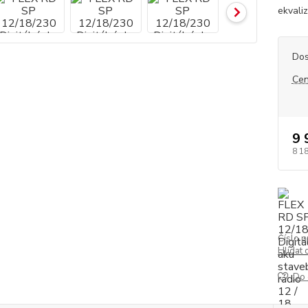
ekvaliz
Dos
Cen
9 
8 1
Číslo p
Hlídat 
Do 