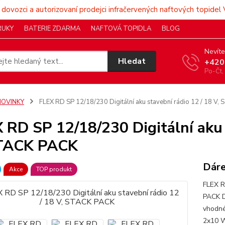
 dovozci a autorizovaní prodejci infračervených naftových topidel 
RUKY
BATERIE ZDARMA
NAFTOVÁ TOPIDLA
BLOG
Nevíte
Hledat
+420
Po-Čt,
NOVINKY
FLEX RD SP 12/18/230 Digitální aku stavební rádio 12 / 18 V
 RD SP 12/18/230 Digitální aku 
STACK PACK
Dáre
Akce
TOP produkt
FLEX R
PACK D
vhodné
2x10 W