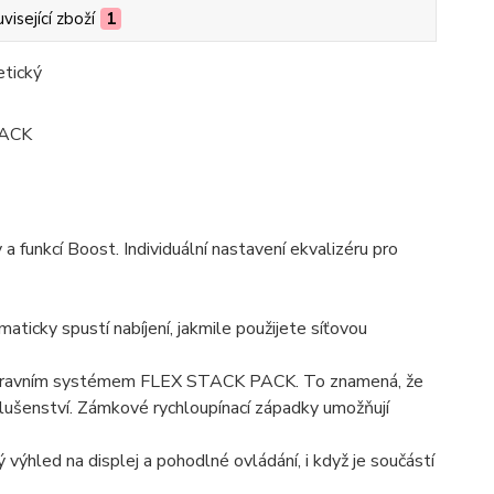
visející zboží
1
PACK
 funkcí Boost. Individuální nastavení ekvalizéru pro
ticky spustí nabíjení, jakmile použijete síťovou
přepravním systémem FLEX STACK PACK. To znamená, že
íslušenství. Zámkové rychloupínací západky umožňují
výhled na displej a pohodlné ovládání, i když je součástí