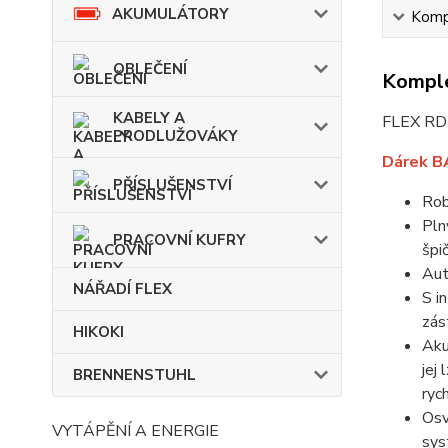
AKUMULÁTORY
Kompl
OBLEČENÍ
Komple
KABELY A
FLEX RD 
PRODLUŽOVÁKY
Dárek BA
PŘÍSLUŠENSTVÍ
Rob
Pln
PRACOVNÍ KUFRY
špi
Aut
NÁŘADÍ FLEX
S i
zás
HIKOKI
Aku
jej
BRENNENSTUHL
ryc
Osv
VYTÁPĚNÍ A ENERGIE
sys