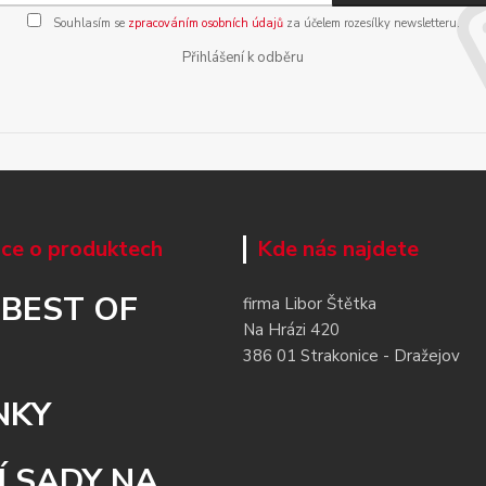
Souhlasím se
zpracováním osobních údajů
za účelem rozesílky newsletteru.
Přihlášení k odběru
ce o produktech
Kde nás najdete
 BEST OF
firma Libor Štětka
Na Hrázi 420
386 01 Strakonice - Dražejov
NKY
Í SADY NA