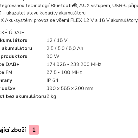
ntegrovanou technologií Bluetooth®, AUX vstupem, USB-C připoj
 – ukazatel stavu kapacity akumulátoru
X Aku-systém: provoz se všemi FLEX 12 V a 18 V akumulátory. D
CKÉ ÚDAJE
akumulátoru
12 / 18 V
a akumulátoru
2,5 / 5,0 / 8,0 Ah
eproduktoru
90 W
ce DAB+
174.928 - 239.200 MHz
ce FM
87.5 - 108 MHz
hrany
IP 64
 dxšxv
390 x 585 x 200 mm
t bez akumulátoru
8 kg
jící zboží
1