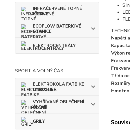
S i
INFRAČERVENÉ TOPNÉ
LED
PANELY
FLE
ECOFLOW BATERIOVÉ
TECHNI
STANICE
Napětí 
Kapacit
ELEKTROCENTRÁLY
Výkon r
Frekven
Frekven
SPORT A VOLNÝ ČAS
Třída oc
Rozměry
ELEKTROKOLA FATBIKE
CYRUSHER
Hmotnos
VYHŘÍVANÉ OBLEČNENÍ
GLOVII
GRILY
Souvise