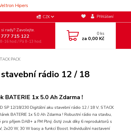
Veltron Hipers
Přihlášení
CZK
 si rady? Zavolejte.
0
ks
 777 715 122
za
0,00 Kč
 8-16 hod./ Pá 8-13 hod.
, STACK PACK
stavební rádio 12 / 18
k BATERIE 1x 5.0 Ah Zdarma !
D SP 12/18/230 Digitální aku stavební rádio 12 / 18 V, STACK
árek BATERIE 1x 5.0 Ah Zdarma ! Robustní rádio na stavbu,
 pro příjem DAB+ a FM Plný, čistý zvuk díky 6 reproduktorů s
, 2x20 W, 30 W basy a funkcí Boost. Individuální nastavení