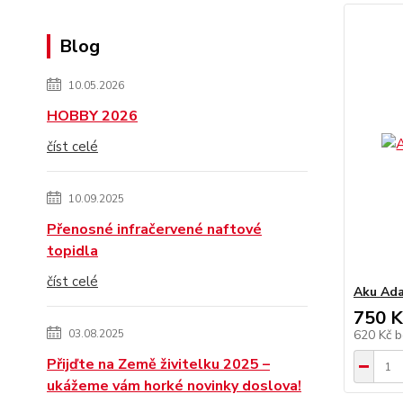
Blog
10.05.2026
HOBBY 2026
číst celé
10.09.2025
Přenosné infračervené naftové
topidla
číst celé
Aku Ada
750 K
03.08.2025
620 Kč
b
Přijďte na Země živitelku 2025 –
ukážeme vám horké novinky doslova!