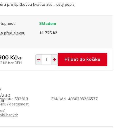
éru pro špičkovou kvalitu zvu...
celý popis
tupnost
Skladem
a před slevou
11 725 Kč
900 Kč
/
ks
Přidat do košíku
82 Kč
bez DPH
roduktu:
532813
EAN kód:
4030293266537
cenu / dostupnost
oblíbených