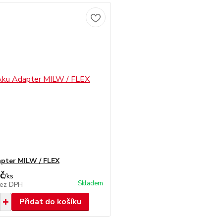
pter MILW / FLEX
č
/
ks
Skladem
ez DPH
Přidat do košíku