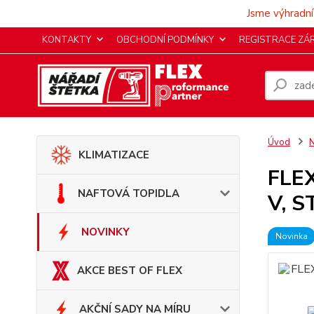
Jsme výhradní
KONTAKTY
OBCHODNÍ PODMÍNKY
REGISTRACE ZÁ
Úvod
KLIMATIZACE
FLEX
NAFTOVÁ TOPIDLA
V, 
NOVINKY
Novinka
AKCE BEST OF FLEX
AKČNÍ SADY NA MÍRU