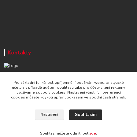
Kontakty
+420 777 715 122
Pro základní funkčnost, zpříjemnění používání webu, analytické
Po-Čt, 8-16 hod./ Pá 8-13 hod.
účely a v případě udělení souhlasu také pro účely cílení reklamy
využíváme soubory cookies. Nastavení vlastních preferencí
info@naradi-stetka.cz
cookies můžete kdykoli upravit odkazem ve spodní části stránek.
Souhlasím
Nastavení
Souhlas můžete odmítnout
zde
.