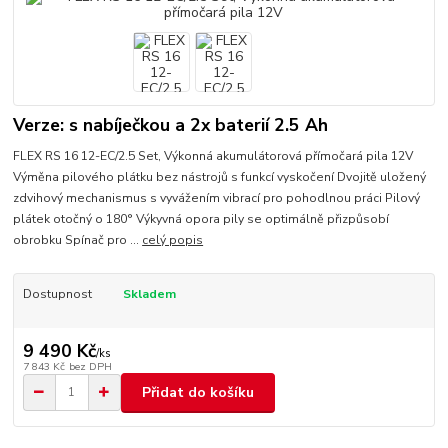
Verze: s nabíječkou a 2x baterií 2.5 Ah
FLEX RS 16 12-EC/2.5 Set, Výkonná akumulátorová přímočará pila 12V
Výměna pilového plátku bez nástrojů s funkcí vyskočení Dvojitě uložený
zdvihový mechanismus s vyvážením vibrací pro pohodlnou práci Pilový
plátek otočný o 180° Výkyvná opora pily se optimálně přizpůsobí
obrobku Spínač pro ...
celý popis
Dostupnost
Skladem
9 490 Kč
/
ks
7 843 Kč
bez DPH
Přidat do košíku