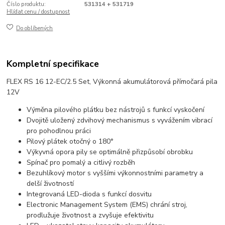
Číslo produktu:
531314 + 531719
Hlídat cenu / dostupnost
Do oblíbených
Kompletní specifikace
FLEX RS 16 12-EC/2.5 Set, Výkonná akumulátorová přímočará pila
12V
Výměna pilového plátku bez nástrojů s funkcí vyskočení
Dvojitě uložený zdvihový mechanismus s vyvážením vibrací
pro pohodlnou práci
Pilový plátek otočný o 180°
Výkyvná opora pily se optimálně přizpůsobí obrobku
Spínač pro pomalý a citlivý rozběh
Bezuhlíkový motor s vyššími výkonnostními parametry a
delší životností
Integrovaná LED-dioda s funkcí dosvitu
Electronic Management System (EMS) chrání stroj,
prodlužuje životnost a zvyšuje efektivitu