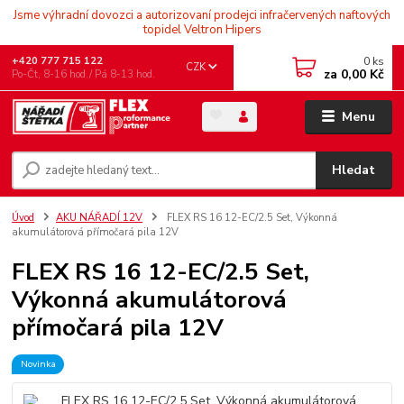
Jsme výhradní dovozci a autorizovaní prodejci infračervených naftových
topidel Veltron Hipers
0
ks
+420 777 715 122
CZK
za
0,00 Kč
Po-Čt, 8-16 hod./ Pá 8-13 hod.
Menu
Hledat
Úvod
AKU NÁŘADÍ 12V
FLEX RS 16 12-EC/2.5 Set, Výkonná
akumulátorová přímočará pila 12V
FLEX RS 16 12-EC/2.5 Set,
Výkonná akumulátorová
přímočará pila 12V
Novinka