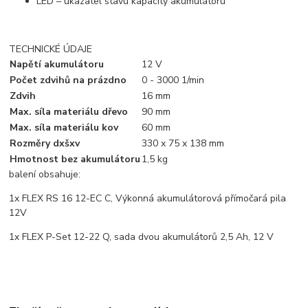
LED – ukazatel stavu kapacity akumulátoru
TECHNICKÉ ÚDAJE
Napětí akumulátoru
12 V
Počet zdvihů na prázdno
0 - 3000 1/min
Zdvih
16 mm
Max. síla materiálu dřevo
90 mm
Max. síla materiálu kov
60 mm
Rozměry dxšxv
330 x 75 x 138 mm
Hmotnost bez akumulátoru
1,5 kg
balení obsahuje:
1x FLEX RS 16 12-EC C, Výkonná akumulátorová přímočará pila
12V
1x FLEX P-Set 12-22 Q, sada dvou akumulátorů 2,5 Ah, 12 V