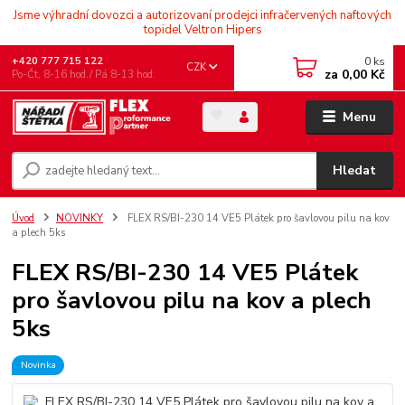
Jsme výhradní dovozci a autorizovaní prodejci infračervených naftových
topidel Veltron Hipers
0
ks
+420 777 715 122
CZK
za
0,00 Kč
Po-Čt, 8-16 hod./ Pá 8-13 hod.
Menu
Hledat
Úvod
NOVINKY
FLEX RS/BI-230 14 VE5 Plátek pro šavlovou pilu na kov
a plech 5ks
FLEX RS/BI-230 14 VE5 Plátek
pro šavlovou pilu na kov a plech
5ks
Novinka