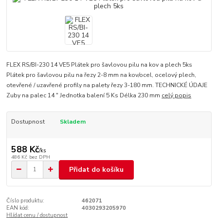
FLEX RS/BI-230 14 VE5 Plátek pro šavlovou pilu na kov a plech 5ks
Plátek pro šavlovou pilu na řezy 2-8 mm na kov/ocel, ocelový plech,
otevřené / uzavřené profily na palety řezy 3-180 mm. TECHNICKÉ ÚDAJE
Zuby na palec 14 " Jednotka balení 5 Ks Délka 230 mm
celý popis
Dostupnost
Skladem
588 Kč
/
ks
486 Kč
bez DPH
Přidat do košíku
Číslo produktu:
462071
EAN kód:
4030293205970
Hlídat cenu / dostupnost