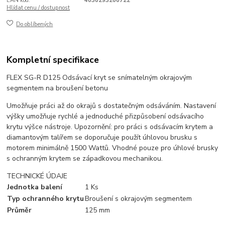
EAN kód:
4030293200722
Hlídat cenu / dostupnost
Do oblíbených
Kompletní specifikace
FLEX SG-R D125 Odsávací kryt se snímatelným okrajovým
segmentem na broušení betonu
Umožňuje práci až do okrajů s dostatečným odsáváním. Nastavení
výšky umožňuje rychlé a jednoduché přizpůsobení odsávacího
krytu výšce nástroje. Upozornění: pro práci s odsávacím krytem a
diamantovým talířem se doporučuje použít úhlovou brusku s
motorem minimálně 1500 Wattů. Vhodné pouze pro úhlové brusky
s ochranným krytem se západkovou mechanikou.
TECHNICKÉ ÚDAJE
Jednotka balení
1 Ks
Typ ochranného krytu
Broušení s okrajovým segmentem
Průměr
125 mm