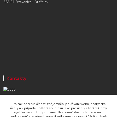
386 01 Strakonice - Dražejov
Kontakty
+420 777 715 122
Pro základní funkčnost, zpříjemnění používání webu, analytické
Po-Čt, 8-16 hod./ Pá 8-13 hod.
účely a v případě udělení souhlasu také pro účely cílení reklamy
využíváme soubory cookies. Nastavení vlastních preferencí
info@naradi-stetka.cz
cookies můžete kdykoli upravit odkazem ve spodní části stránek.