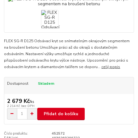
FLEX SG-R D125 Odsávací kryt se snímatelným okrajovým segmentem
na broušení betonu Umožňuje práci až do okrajů s dostatečným
odsáváním. Nastavení výšky umožňuje rychlé a jednoduché
přizpůsobení odsávacího krytu výšce nástroje. Upozornění: pro práci s
odsávacím krytem a diamantovým talířem se doporu...
celý popis
Dostupnost
Skladem
2 679 Kč
/
ks
2 214 Kč
bez DPH
Přidat do košíku
Číslo produktu:
452572