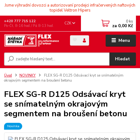
Jsme výhradní dovozci a autorizovaní prodejci infračervených naftových
topidel Veltron Hipers
0
ks
+420 777 715 122
CZK
za
0,00 Kč
Po-Čt, 8-16 hod./ Pá 8-13 hod.
Menu
Hledat
Úvod
NOVINKY
FLEX SG-R D125 Odsávací kryt se snímatelným
okrajovým segmentem na broušení betonu
FLEX SG-R D125 Odsávací kryt
se snímatelným okrajovým
segmentem na broušení betonu
Novinka