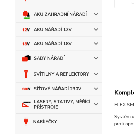
AKU ZAHRADNÍ NÁŘADÍ
AKU NÁŘADÍ 12V
AKU NÁŘADÍ 18V
SADY NÁŘADÍ
SVÍTILNY A REFLEKTORY
SÍŤOVÉ NÁŘADÍ 230V
Komple
LASERY, STATIVY, MĚŘÍCÍ
FLEX SM/
PŘÍSTROJE
Systém up
NABÍJEČKY
proti opo