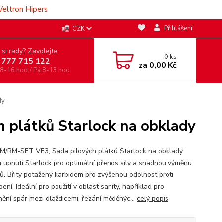
Veltron Hipers
Přihlášení
CZK
 si rady? Zavolejte.
0
ks
 777 715 122
za
0,00 Kč
 8-16 hod./ Pá 8-13 hod.
dy
 plátků Starlock na obklady
M/RM-SET VE3, Sada pilových plátků Starlock na obklady
 upnutí Starlock pro optimální přenos síly a snadnou výměnu
jů. Břity potaženy karbidem pro zvýšenou odolnost proti
ení. Ideální pro použití v oblast sanity, například pro
nění spár mezi dlaždicemi, řezání měděnýc...
celý popis