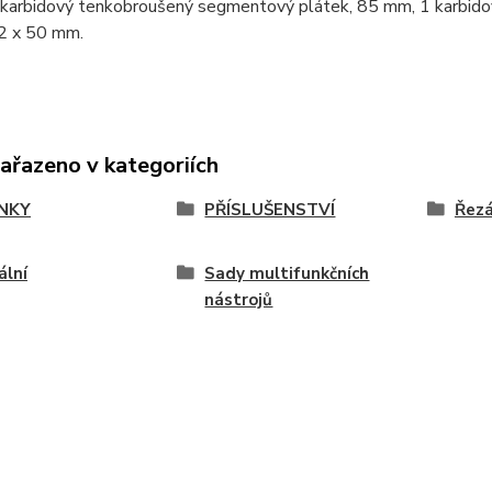
 karbidový tenkobroušený segmentový plátek, 85 mm, 1 karbido
32 x 50 mm.
zařazeno v kategoriích
NKY
PŘÍSLUŠENSTVÍ
Řezá
ální
Sady multifunkčních
nástrojů