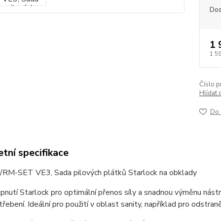
Dos
1 
1 5
Číslo p
Hlídat 
Do 
tní specifikace
RM-SET VE3, Sada pilových plátků Starlock na obklady
nutí Starlock pro optimální přenos síly a snadnou výměnu nást
třebení. Ideální pro použití v oblast sanity, například pro odstra