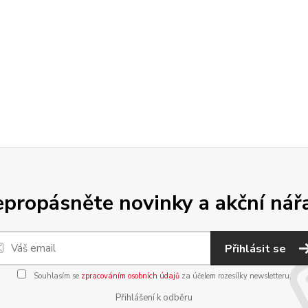
propásněte novinky a akční nář
Přihlásit se
Souhlasím se
zpracováním osobních údajů
za účelem rozesílky newsletteru.
Přihlášení k odběru