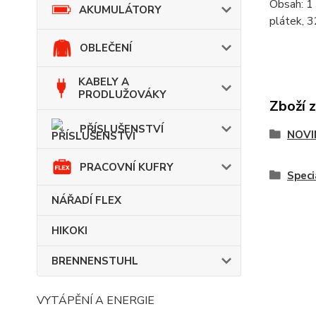
Obsah: 1
AKUMULÁTORY
plátek, 
OBLEČENÍ
KABELY A
PRODLUŽOVÁKY
Zboží 
PŘÍSLUŠENSTVÍ
NOVI
PRACOVNÍ KUFRY
Speci
NÁŘADÍ FLEX
HIKOKI
BRENNENSTUHL
VYTÁPĚNÍ A ENERGIE