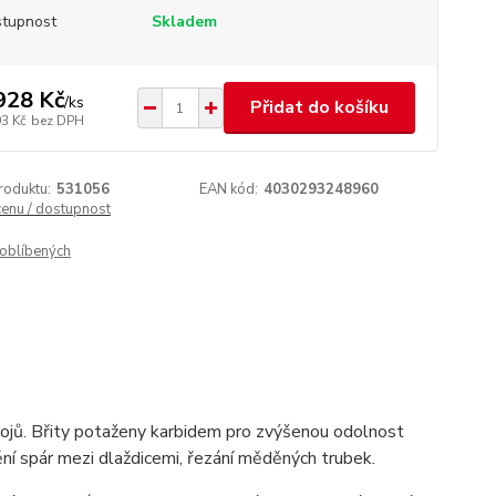
tupnost
Skladem
928 Kč
/
ks
Přidat do košíku
93 Kč
bez DPH
roduktu:
531056
EAN kód:
4030293248960
cenu / dostupnost
oblíbených
rojů. Břity potaženy karbidem pro zvýšenou odolnost
nění spár mezi dlaždicemi, řezání měděných trubek.