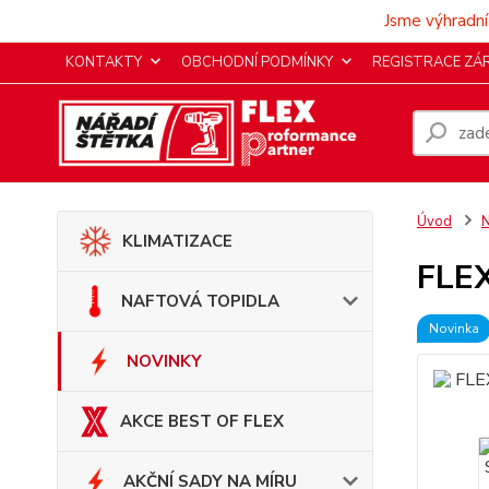
Jsme výhradní
KONTAKTY
OBCHODNÍ PODMÍNKY
REGISTRACE ZÁ
Úvod
KLIMATIZACE
FLEX
NAFTOVÁ TOPIDLA
Novinka
NOVINKY
AKCE BEST OF FLEX
AKČNÍ SADY NA MÍRU