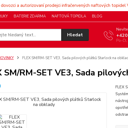
 dovozci a autorizovaní prodejci infračervených naftových topidel 
RUKY
BATERIE ZDARMA
NAFTOVÁ TOPIDLA
BLOG
Nevíte
Hledat
+420
Po-Čt,
NOVINKY
FLEX SM/RM-SET VE3, Sada pilových plátků Starlock na obkla
 SM/RM-SET VE3, Sada pilových
FLEX S
Systém
nástro
opotřeb
odstra