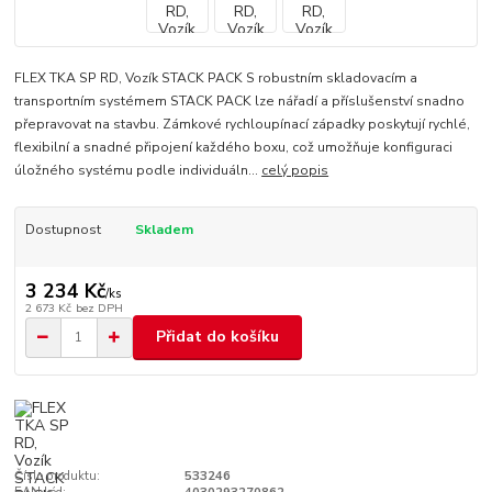
FLEX TKA SP RD, Vozík STACK PACK S robustním skladovacím a
transportním systémem STACK PACK lze nářadí a příslušenství snadno
přepravovat na stavbu. Zámkové rychloupínací západky poskytují rychlé,
flexibilní a snadné připojení každého boxu, což umožňuje konfiguraci
úložného systému podle individuáln...
celý popis
Dostupnost
Skladem
3 234 Kč
/
ks
2 673 Kč
bez DPH
Přidat do košíku
Číslo produktu:
533246