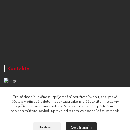
Kontakty
+420 777 715 122
Pro základní funkčnost, zpříjemnění používání webu, analytické
Po-Čt, 8-16 hod./ Pá 8-13 hod.
účely a v případě udělení souhlasu také pro účely cílení reklamy
využíváme soubory cookies. Nastavení vlastních preferencí
info@naradi-stetka.cz
cookies můžete kdykoli upravit odkazem ve spodní části stránek.
Souhlasím
Nastavení