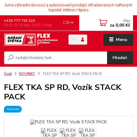
Jsme výhradní dovozci a autorizovaní prodejci infračervených naftových
topidel Veltron Hipers
0
ks
+420 777 715 122
CZK
za
0,00 Kč
Po-Čt, 8-16 hod./ Pá 8-13 hod.
Menu
Hledat
Úvod
NOVINKY
FLEX TKA SP RD, Vozík STACK PACK
FLEX TKA SP RD, Vozík STACK
PACK
Novinka