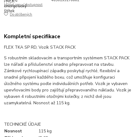
EAN kód:
4030293270862
Hlídat cenu / dostupnost
Do oblíbených
Kompletní specifikace
FLEX TKA SP RD, Vozík STACK PACK
S robustním skladovacím a transportním systémem STACK PACK
lze nářadí a příslušenství snadno přepravovat na stavbu.
Zámkové rychloupínací západky poskytují rychlé, flexibilní a
snadné připojení každého boxu, což umožňuje konfiguraci
úložného systému podle individuálních potřeb. Vozík je vybaven
upevňovacími body pro zajišťují přepravovaného nákladu. Vozík je
vybaven 4 robustními otočnými kolečky, z nichž dvě jsou
uzamykatelná. Nosnost až 115 kg.
TECHNICKÉ ÚDAJE
Nosnost
115 kg