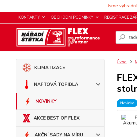
Jsme výhradní
KONTAKTY
OBCHODNÍ PODMÍNKY
REGISTRACE ZÁ
Úvod
KLIMATIZACE
FLEX
NAFTOVÁ TOPIDLA
stol
NOVINKY
Novinka
AKCE BEST OF FLEX
AKČNÍ SADY NA MÍRU