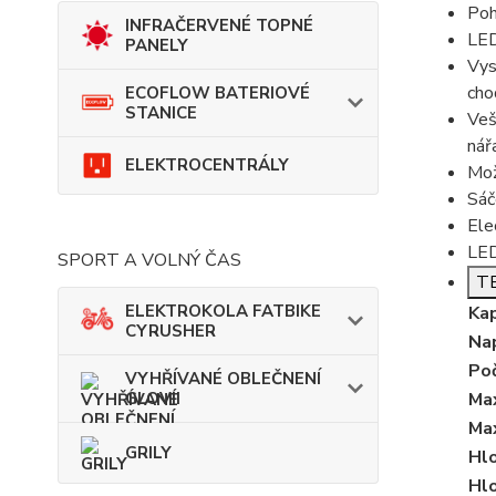
Poh
INFRAČERVENÉ TOPNÉ
LED
PANELY
Vys
cho
ECOFLOW BATERIOVÉ
STANICE
Veš
nář
ELEKTROCENTRÁLY
Mož
Sáč
Ele
LED
SPORT A VOLNÝ ČAS
T
ELEKTROKOLA FATBIKE
Ka
CYRUSHER
Na
Po
VYHŘÍVANÉ OBLEČNENÍ
GLOVII
Max
Max
GRILY
Hlo
Hl