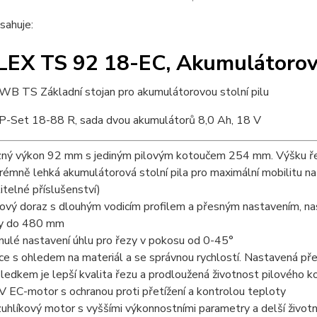
sahuje:
LEX TS 92 18-EC, Akumulátorová
WB TS Základní stojan pro akumulátorovou stolní pilu
P-Set 18-88 R, sada dvou akumulátorů 8,0 Ah, 18 V
ný výkon 92 mm s jediným pilovým kotoučem 254 mm. Výšku řezu
rémně lehká akumulátorová stolní pila pro maximální mobilitu na 
litelné příslušenství)
ový doraz s dlouhým vodicím profilem a přesným nastavením, n
y do 480 mm
nulé nastavení úhlu pro řezy v pokosu od 0-45°
ce s ohledem na materiál a se správnou rychlostí. Nastavená pře
ledkem je lepší kvalita řezu a prodloužená životnost pilového k
V EC-motor s ochranou proti přetížení a kontrolou teploty
uhlíkový motor s vyššími výkonnostními parametry a delší životn