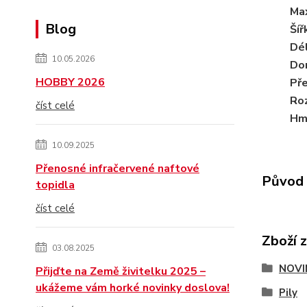
Max
Blog
Šíř
Dé
10.05.2026
Dor
HOBBY 2026
Pře
Ro
číst celé
Hm
10.09.2025
Přenosné infračervené naftové
Původ 
topidla
číst celé
Zboží 
03.08.2025
NOVI
Přijďte na Země živitelku 2025 –
ukážeme vám horké novinky doslova!
Pily