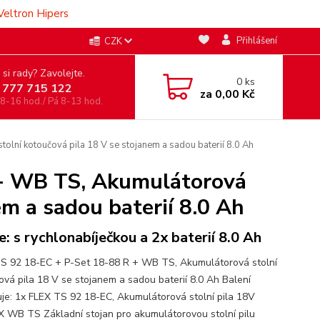
Veltron Hipers
Přihlášení
CZK
 si rady? Zavolejte.
0
ks
 777 715 122
za
0,00 Kč
 8-16 hod./ Pá 8-13 hod.
lní kotoučová pila 18 V se stojanem a sadou baterií 8.0 Ah
 + WB TS, Akumulátorová
em a sadou baterií 8.0 Ah
e: s rychlonabíječkou a 2x baterií 8.0 Ah
S 92 18-EC + P-Set 18-88 R + WB TS, Akumulátorová stolní
ová pila 18 V se stojanem a sadou baterií 8.0 Ah Balení
je: 1x FLEX TS 92 18-EC, Akumulátorová stolní pila 18V
X WB TS Základní stojan pro akumulátorovou stolní pilu