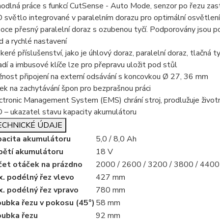
odlná práce s funkcí CutSense - Auto Mode, senzor po řezu zas
 světlo integrované v paralelním dorazu pro optimální osvětlen
oce přesný paralelní doraz s ozubenou tyčí. Podporovány jsou
d a rychlé nastavení
keré příslušenství, jako je úhlový doraz, paralelní doraz, tlačná t
adí a imbusové klíče lze pro přepravu uložit pod stůl
nost připojení na externí odsávání s koncovkou Ø 27, 36 mm
ek na zachytávání špon pro bezprašnou práci
ctronic Management System (EMS) chrání stroj, prodlužuje životn
 – ukazatel stavu kapacity akumulátoru
ECHNICKÉ ÚDAJE
pacita akumulátoru
5,0 / 8,0 Ah
pětí akumulátoru
18 V
čet otáček na prázdno
2000 / 2600 / 3200 / 3800 / 4400
. podélný řez vlevo
427 mm
. podélný řez vpravo
780 mm
ubka řezu v pokosu (45°)
58 mm
oubka řezu
92 mm