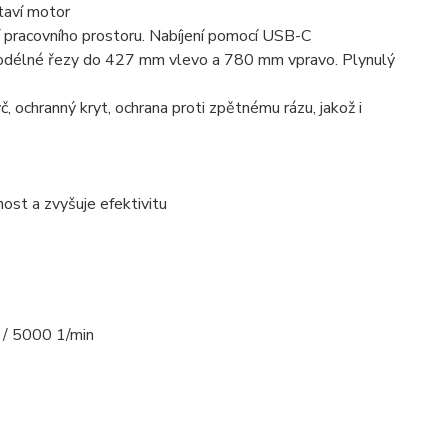
taví motor
í pracovního prostoru. Nabíjení pomocí USB-C
 podélné řezy do 427 mm vlevo a 780 mm vpravo. Plynulý
yč, ochranný kryt, ochrana proti zpětnému rázu, jakož i
ost a zvyšuje efektivitu
 / 5000 1/min