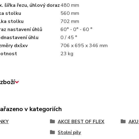
. šířka řezu, úhlový doraz
480 mm
ka stolku
560 mm
lka stolku
702 mm
az nastavení úhlů
60° - 0° - 60 °
dnastavení úhlu
0 / 45 °
změry dxšxv
706 x 695 x 346 mm
otnost
23 kg
zboží
zařazeno v kategoriích
NKY
AKCE BEST OF FLEX
AKU
Stolní pily