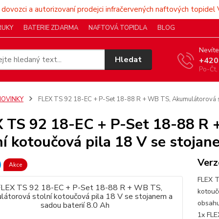
 dovozci a autorizovaní prodejci infračervených naftových topidel 
RUKY
BATERIE ZDARMA
NAFTOVÁ TOPIDLA
BLOG
Nevíte
Hledat
+420
Po-Čt,
NOVINKY
FLEX TS 92 18-EC + P-Set 18-88 R + WB TS, Akumulátorová sto
 TS 92 18-EC + P-Set 18-88 R
ní kotoučová pila 18 V se stojan
Verz
Akce
FLEX T
kotouč
obsahu
1x FLE