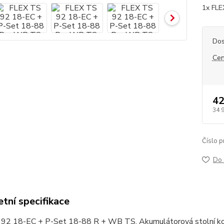
1x FLE
Dos
Cen
42
34 
Číslo p
Do 
tní specifikace
92 18-EC + P-Set 18-88 R + WB TS, Akumulátorová stolní koto