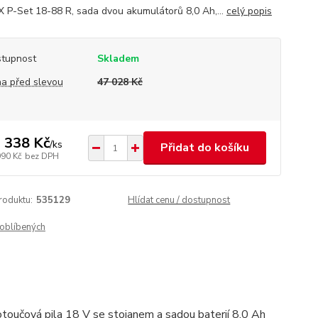
X P-Set 18-88 R, sada dvou akumulátorů 8,0 Ah,...
celý popis
tupnost
Skladem
a před slevou
47 028 Kč
 338 Kč
/
ks
Přidat do košíku
990 Kč
bez DPH
roduktu:
535129
Hlídat cenu / dostupnost
oblíbených
učová pila 18 V se stojanem a sadou baterií 8.0 Ah