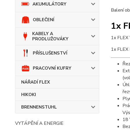
AKUMULÁTORY
Balení ob
OBLEČENÍ
1x F
KABELY A
1x FLEX 
PRODLUŽOVÁKY
1x FLEX 
PŘÍSLUŠENSTVÍ
Řez
PRACOVNÍ KUFRY
Ext
(vo
NÁŘADÍ FLEX
Úhl
řez
HIKOKI
Ply
Prá
BRENNENSTUHL
Výs
18 
VYTÁPĚNÍ A ENERGIE
Bez