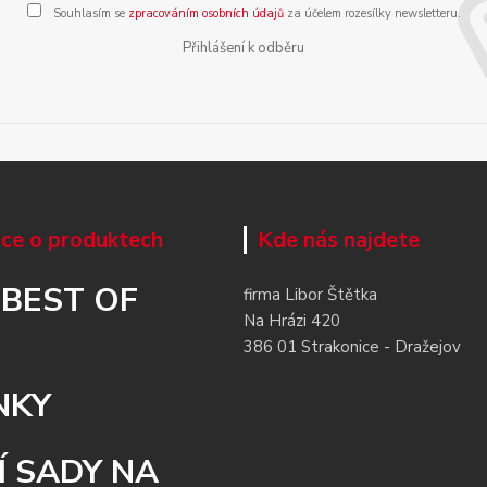
Souhlasím se
zpracováním osobních údajů
za účelem rozesílky newsletteru.
Přihlášení k odběru
ce o produktech
Kde nás najdete
 BEST OF
firma Libor Štětka
Na Hrázi 420
386 01 Strakonice - Dražejov
NKY
Í SADY NA