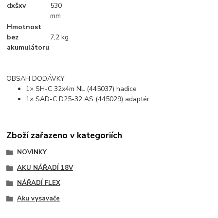
dxšxv
530
mm
Hmotnost
bez
7,2 kg
akumulátoru
OBSAH DODÁVKY
1× SH-C 32x4m NL (445037) hadice
1× SAD-C D25-32 AS (445029) adaptér
Zboží zařazeno v kategoriích
NOVINKY
AKU NÁŘADÍ 18V
NÁŘADÍ FLEX
Aku vysavače