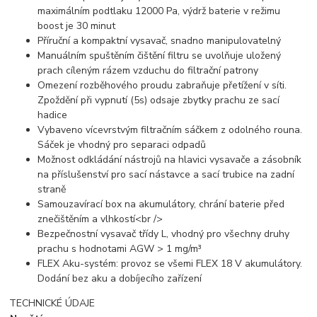
maximálním podtlaku 12000 Pa, výdrž baterie v režimu
boost je 30 minut
Příruční a kompaktní vysavač, snadno manipulovatelný
Manuálním spuštěním čištění filtru se uvolňuje uložený
prach cíleným rázem vzduchu do filtrační patrony
Omezení rozběhového proudu zabraňuje přetížení v síti.
Zpoždění při vypnutí (5s) odsaje zbytky prachu ze sací
hadice
Vybaveno vícevrstvým filtračním sáčkem z odolného rouna.
Sáček je vhodný pro separaci odpadů
Možnost odkládání nástrojů na hlavici vysavače a zásobník
na příslušenství pro sací nástavce a sací trubice na zadní
straně
Samouzavírací box na akumulátory, chrání baterie před
znečištěním a vlhkostí<br />
Bezpečnostní vysavač třídy L, vhodný pro všechny druhy
prachu s hodnotami AGW > 1 mg/m³
FLEX Aku-systém: provoz se všemi FLEX 18 V akumulátory.
Dodání bez aku a dobíjecího zařízení
TECHNICKÉ ÚDAJE