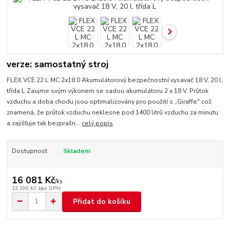
verze: samostatný stroj
FLEX VCE 22 L MC 2x18.0 Akumulátorový bezpečnostní vysavač 18 V, 20 l,
třída L Zaujme svým výkonem se sadou akumulátoru 2 x 18 V. Průtok
vzduchu a doba chodu jsou optimalizovány pro použití s „Giraffe" což
znamená, že průtok vzduchu neklesne pod 1400 litrů vzduchu za minutu
a zajišťuje tak bezprašn...
celý popis
Dostupnost
Skladem
16 081 Kč
/
ks
13 290 Kč
bez DPH
Přidat do košíku