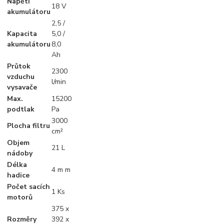
Napětí
18 V
akumulátoru
2,5 /
Kapacita
5,0 /
akumulátoru
8,0
Ah
Průtok
2300
vzduchu
l/min
vysavače
Max.
15200
podtlak
Pa
3000
Plocha filtru
cm²
Objem
21 L
nádoby
Délka
4 m m
hadice
Počet sacích
1 Ks
motorů
375 x
Rozměry
392 x