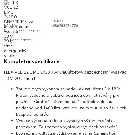
Číslo produktu:
531637
EAN kód:
4030293254770
Hlídat cenu / dostupnost
Do oblíbených
Kompletní specifikace
FLEX VCE 22 L MC 2x18.0 Akumulátorový bezpečnostní vysavač
18 V, 20 l, třída L
Zaujme svým výkonem se sadou akumulátoru 2 x 18 V.
Průtok vzduchu a doba chodu jsou optimalizovány pro
použití s „Giraffe" což znamená, že průtok vzduchu
neklesne pod 1400 litrů vzduchu za minutu a zajišťuje tak
bezprašnou práci
Vysoce výkonná turbína s vysokým výkonem sání a
podtlakem. To znamená vynikající výsledek odsávání
Eco režim prodlužuje výdrž baterie až na 52 minut při