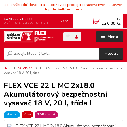
Jsme výhradní dovozci a autorizovaní prodejci infračervených naftových
topidel Veltron Hipers
0
ks
+420 777 715 122
CZK
za
0,00 Kč
Po-Čt, 8-16 hod./ Pá 8-13 hod.
Menu
Hledat
Úvod
NOVINKY
FLEX VCE 22 L MC 2x18.0 Akumulátorový bezpečnostní
vysavač 18 V, 20 l, třída L
FLEX VCE 22 L MC 2x18.0
Akumulátorový bezpečnostní
vysavač 18 V, 20 l, třída L
Novinka
Akce
TOP produkt