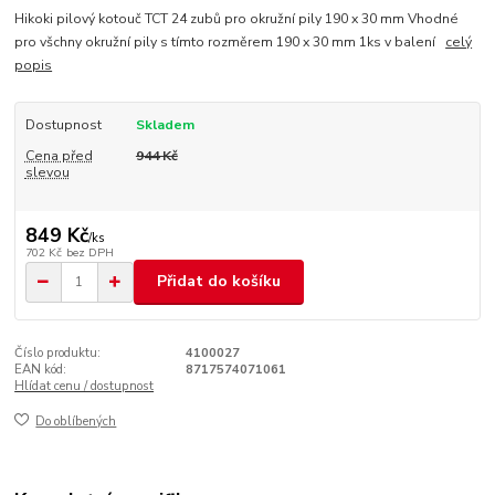
Hikoki pilový kotouč TCT 24 zubů pro okružní pily 190 x 30 mm Vhodné
pro všchny okružní pily s tímto rozměrem 190 x 30 mm 1ks v balení
celý
popis
Dostupnost
Skladem
Cena před
944 Kč
slevou
849 Kč
/
ks
702 Kč
bez DPH
Přidat do košíku
Číslo produktu:
4100027
EAN kód:
8717574071061
Hlídat cenu / dostupnost
Do oblíbených