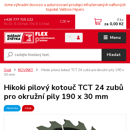
Jsme výhradní dovozci a autorizovaní prodejci infračervených naftových
topidel Veltron Hipers
0
ks
+420 777 715 122
CZK
za
0,00 Kč
Po-Čt, 8-16 hod./ Pá 8-13 hod.
Menu
Hledat
Úvod
NOVINKY
Hikoki pilový kotouč TCT 24 zubů pro okružní pily 190 x
30 mm
Hikoki pilový kotouč TCT 24 zubů
pro okružní pily 190 x 30 mm
Novinka
Akce