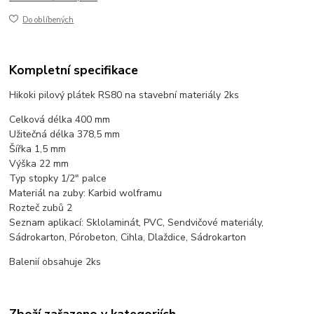
Do oblíbených
Kompletní specifikace
Hikoki pilový plátek RS80 na stavební materiály 2ks
Celková délka 400 mm
Užitečná délka 378,5 mm
Šířka 1,5 mm
Výška 22 mm
Typ stopky 1/2" palce
Materiál na zuby: Karbid wolframu
Rozteč zubů 2
Seznam aplikací: Sklolaminát, PVC, Sendvičové materiály,
Sádrokarton, Pórobeton, Cihla, Dlaždice, Sádrokarton
Balenií obsahuje 2ks
Zboží zařazeno v kategoriích