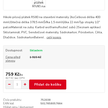
Hikoki pilový plátek RS80 na stavební materiály 2ksCelková délka 400
mmUžitečná délka 378,5 mmŠířka 1,5 mmVýška 22 mmTyp stopky 1/2"
palceMateriál na zuby: Karbid wolframuRozteč zubů 2Seznam aplikací:
Sklolaminát, PVC, Sendvičové materiály, Sádrokarton, Pórobeton, Cihla,
Dlaždice, SádrokartonBalenií...
celý popis
Dostupnost
Skladem
Cena před
1 915 Kč
slevou
759 Kč
/
ks
627 Kč
bez DPH
Přidat do košíku
Číslo produktu:
752038
EAN kód:
5017658057664
Hlídat cenu / dostupnost