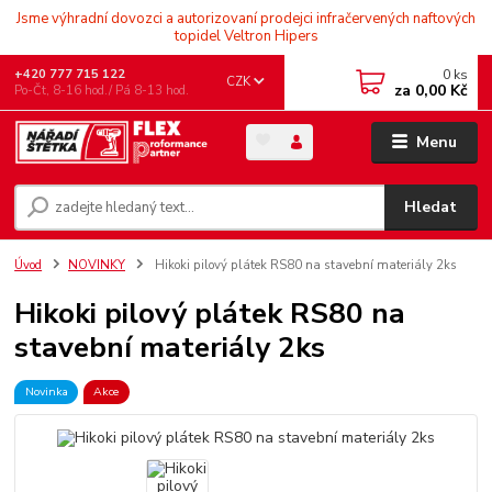
Jsme výhradní dovozci a autorizovaní prodejci infračervených naftových
topidel Veltron Hipers
0
ks
+420 777 715 122
CZK
za
0,00 Kč
Po-Čt, 8-16 hod./ Pá 8-13 hod.
Menu
Hledat
Úvod
NOVINKY
Hikoki pilový plátek RS80 na stavební materiály 2ks
Hikoki pilový plátek RS80 na
stavební materiály 2ks
Novinka
Akce