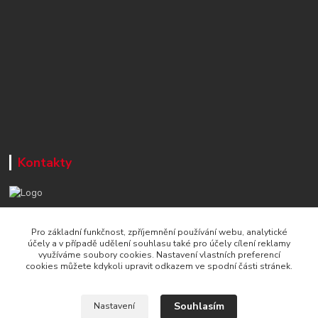
Kontakty
+420 777 715 122
Pro základní funkčnost, zpříjemnění používání webu, analytické
Po-Čt, 8-16 hod./ Pá 8-13 hod.
účely a v případě udělení souhlasu také pro účely cílení reklamy
využíváme soubory cookies. Nastavení vlastních preferencí
info@naradi-stetka.cz
cookies můžete kdykoli upravit odkazem ve spodní části stránek.
Souhlasím
Nastavení