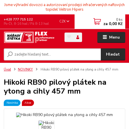
Jsme výhradní dovozci a autorizovaní prodejci infračervených naftových
topidel Veltron Hipers
0
ks
+420 777 715 122
CZK
za
0,00 Kč
Po-Čt, 8-16 hod./ Pá 8-13 hod.
Menu
Hledat
Úvod
NOVINKY
Hikoki RB90 pilový plátek na ytong a cihly 457 mm
Hikoki RB90 pilový plátek na
ytong a cihly 457 mm
Novinka
Akce