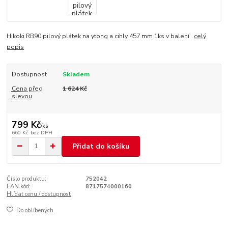
Hikoki RB90 pilový plátek na ytong a cihly 457 mm 1ks v balení
celý
popis
Dostupnost
Skladem
Cena před
1 624 Kč
slevou
799 Kč
/
ks
660 Kč
bez DPH
Přidat do košíku
Číslo produktu:
752042
EAN kód:
8717574000160
Hlídat cenu / dostupnost
Do oblíbených