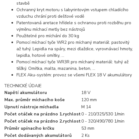
stavbě
Ochranný kryt motoru s labyrintovým vstupem chladícího
vzduchu chrání proti dešťové vodě
Patentovaná aretace hřídele s ochranou proti rozběhu pro
výměnu míchací metly bez nástrojů
Použitelné pro míchání do 30 kg
Pomocí míchací tyče WR2 pro míchaný materiál: pastovitý
až tuhý. Lepidla na spáry, mezi dlaždice, vyrovnávací hmoty,
lepidla, hotové omítky, ...
Pomocí míchací tyče WR3R pro míchaný materiál: tuhý až
těžký. Omítka, malta, mazanina, beton, ...
FLEX Aku-systém: provoz se všemi FLEX 18 V akumulátory
TECHNICKÉ ÚDAJE
Napětí akumulátoru
18 V
Max. průměr míchacího koše
120 mm
Upnutí nástroje míchadla
M 14
Počet otáček na prázdno 1.rychlost
0 - 210/325/530 1/min
Počet otáček na prázdno 2.rychlost
0 - 320/490/780 1/min
Průměr upínacího krčku
53 mm
Počet dodávaných akumulátorů
2 Ks