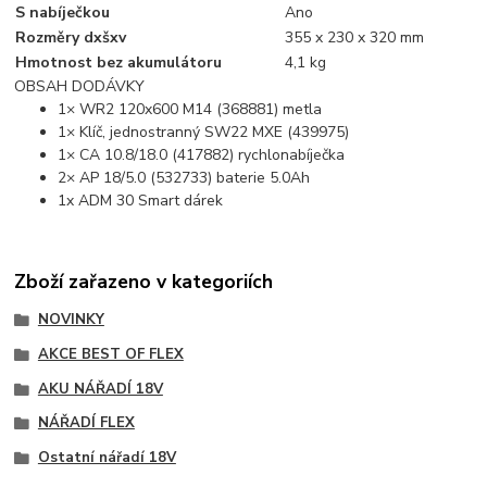
S nabíječkou
Ano
Rozměry dxšxv
355 x 230 x 320 mm
Hmotnost bez akumulátoru
4,1 kg
OBSAH DODÁVKY
1× WR2 120x600 M14 (368881) metla
1× Klíč, jednostranný SW22 MXE (439975)
1× CA 10.8/18.0 (417882) rychlonabíječka
2× AP 18/5.0 (532733) baterie 5.0Ah
1x ADM 30 Smart dárek
Zboží zařazeno v kategoriích
NOVINKY
AKCE BEST OF FLEX
AKU NÁŘADÍ 18V
NÁŘADÍ FLEX
Ostatní nářadí 18V