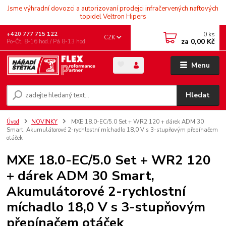
Jsme výhradní dovozci a autorizovaní prodejci infračervených naftových
topidel Veltron Hipers
0
ks
+420 777 715 122
CZK
za
0,00 Kč
Po-Čt, 8-16 hod./ Pá 8-13 hod.
Menu
Hledat
Úvod
NOVINKY
MXE 18.0-EC/5.0 Set + WR2 120 + dárek ADM 30
Smart, Akumulátorové 2-rychlostní míchadlo 18,0 V s 3-stupňovým přepínačem
otáček
MXE 18.0-EC/5.0 Set + WR2 120
+ dárek ADM 30 Smart,
Akumulátorové 2-rychlostní
míchadlo 18,0 V s 3-stupňovým
přepínačem otáček