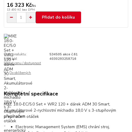
16 323 Kč
/
ks
13 490 Kč
bez DPH
Přidat do košíku
Číslo produktu:
534505 akce č.61
EAN kód:
4030293258716
Hlídat cenu / dostupnost
Do oblíbených
Kompletní specifikace
MXE 18.0-EC/5.0 Set + WR2 120 + dárek ADM 30 Smart,
Akumulátorové 2-rychlostní míchadlo 18,0 V s 3-stupňovým
přepínačem otáček
Electronic Management System (EMS) chrání stroj,