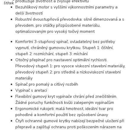
prodlužuje životnost a zvyšuje efektivitu
Bezuhlíkový motor s vyššími výkonnostními parametry a
delší životností
Robustní dvoustupňová převodovka: silně dimenzovaná a s
převodem, pro otáčky přizpůsobené materiálu,
optimalizovaným pro vysoký točivý moment
Komfortní 3-stupňový spínač, ovladatelný bez potřeby
vypnutí, chráněný gumovou krytkou. Stupeň 1: čištění,
stupeň 2: rozmíchání, stupeň 3: míchání
Otočný přepínač pro nastavení optimální rychlosti.
Převodový stupeň 1: pro vysoce viskozní stavební materiály,
převodový stupeň 2: pro středně a nízkoviskozní stavební
materiály
Spínač pro pomalý a citlivý rozběh
Vypínač s aretací
Flexibilní gumový kryt vypínače chrání před znečištěním.
Žádné poruchy funkčnosti kvůli zalepeným vypínačům
Ergonomické rukojeti: malá hmotnost, ideální tvar pro
pohodlné a komfortní použití bez způsobení únavy
Čtyři ochranné gumové krytky nabízejí bezpečné uložení při
přepravě a zajišťují ochranu proti poškozením nárazem na