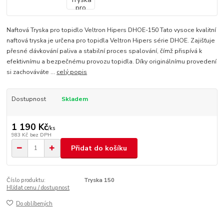
Naftová Tryska pro topidlo Veltron Hipers DHOE-150 Tato vysoce kvalitní
naftová tryska je určena pro topidla Veltron Hipers série DHOE. Zajišťuje
přesné dávkování paliva a stabilní proces spalování, čímž přispívá k
efektivnímu a bezpečnému provozu topidla. Díky originálnímu provedení
si zachováváte ...
celý popis
Dostupnost
Skladem
1 190 Kč
/
ks
983 Kč
bez DPH
Přidat do košíku
Číslo produktu:
Tryska 150
Hlídat cenu / dostupnost
Do oblíbených