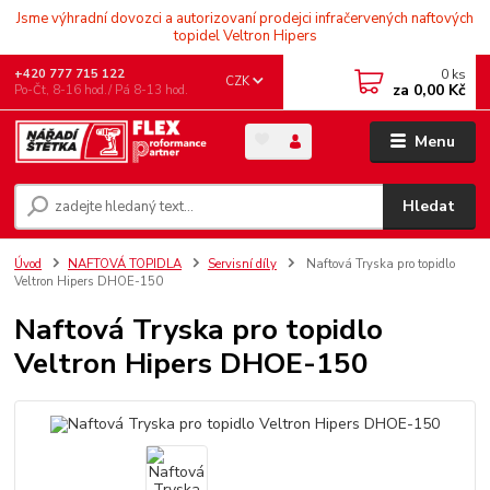
Jsme výhradní dovozci a autorizovaní prodejci infračervených naftových
topidel Veltron Hipers
0
ks
+420 777 715 122
CZK
za
0,00 Kč
Po-Čt, 8-16 hod./ Pá 8-13 hod.
Menu
Hledat
Úvod
NAFTOVÁ TOPIDLA
Servisní díly
Naftová Tryska pro topidlo
Veltron Hipers DHOE-150
Naftová Tryska pro topidlo
Veltron Hipers DHOE-150