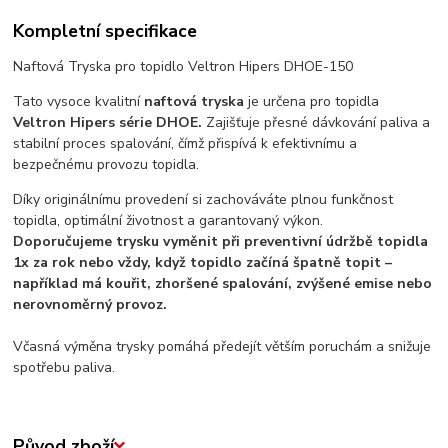
Kompletní specifikace
Naftová Tryska pro topidlo Veltron Hipers DHOE-150
Tato vysoce kvalitní
naftová tryska
je určena pro topidla
Veltron Hipers série DHOE.
Zajišťuje přesné dávkování paliva a
stabilní proces spalování, čímž přispívá k efektivnímu a
bezpečnému provozu topidla.
Díky originálnímu provedení si zachováváte plnou funkčnost
topidla, optimální životnost a garantovaný výkon.
Doporučujeme trysku vyměnit při preventivní údržbě topidla
1x za rok nebo vždy, když topidlo začíná špatně topit –
například má kouřit, zhoršené spalování, zvýšené emise nebo
nerovnoměrný provoz.
Včasná výměna trysky pomáhá předejít větším poruchám a snižuje
spotřebu paliva.
Původ zboží