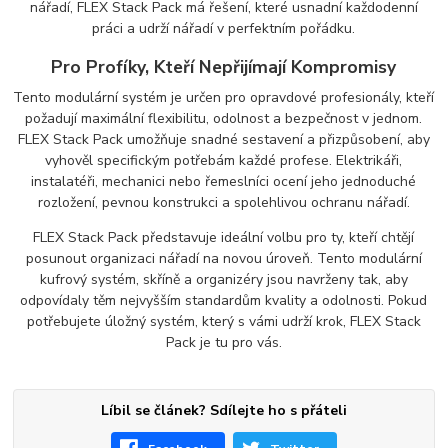
nářadí, FLEX Stack Pack má řešení, které usnadní každodenní
práci a udrží nářadí v perfektním pořádku.
Pro Profíky, Kteří Nepřijímají Kompromisy
Tento modulární systém je určen pro opravdové profesionály, kteří
požadují maximální flexibilitu, odolnost a bezpečnost v jednom.
FLEX Stack Pack umožňuje snadné sestavení a přizpůsobení, aby
vyhověl specifickým potřebám každé profese. Elektrikáři,
instalatéři, mechanici nebo řemeslníci ocení jeho jednoduché
rozložení, pevnou konstrukci a spolehlivou ochranu nářadí.
FLEX Stack Pack představuje ideální volbu pro ty, kteří chtějí
posunout organizaci nářadí na novou úroveň. Tento modulární
kufrový systém, skříně a organizéry jsou navrženy tak, aby
odpovídaly těm nejvyšším standardům kvality a odolnosti. Pokud
potřebujete úložný systém, který s vámi udrží krok, FLEX Stack
Pack je tu pro vás.
Líbil se článek? Sdílejte ho s přáteli