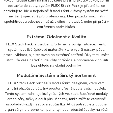
Pokud hledáte kufry na nářadí, které přežijí prakticky cokoli, co jim
postavíte do cesty, systém
FLEX Stack Pack
je přesně to, co
potřebujete. Jde o nejodolnější modulární kufrový systém na světě,
navržený speciálně pro profesionály, kteří požadují maximální
spolehlivost a odolnost – ať už v dílně, na stavbě, nebo při práci v
extrémních podmínkách.
Extrémní Odolnost a Kvalita
FLEX Stack Pack je vyroben pro ty nejnáročnější situace. Tento
systém používá špičkové materiály, které vydrží nárazy, pády,
prach i vlhkost, a je testován na extrémní zatížení. Díky tomu máte
jistotu, že vaše nářadí bude vždy chráněné a připravené k použití
bez ohledu na okolní podmínky.
Modulární Systém a Široký Sortiment
FLEX Stack Pack přichází s modulárním designem, který vám
umožní přizpůsobit úložný prostor přesně podle vašich potřeb.
Tento systém zahrnuje kufry různých velikostí, šuplíkové moduly,
organizéry, tašky a další příslušenství, takže můžete efektivně
uspořádat každý nástroj a součástku. Ať už potřebujete odolné
organizéry na drobné komponenty nebo robustní šuplíky na větší