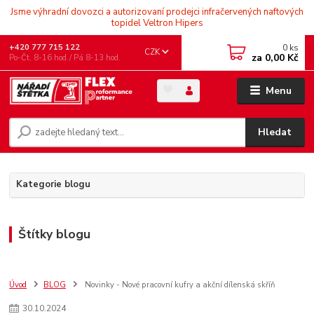
Jsme výhradní dovozci a autorizovaní prodejci infračervených naftových
topidel Veltron Hipers
0
ks
+420 777 715 122
CZK
za
0,00 Kč
Po-Čt, 8-16 hod./ Pá 8-13 hod.
Menu
Hledat
Kategorie blogu
Štítky blogu
Úvod
BLOG
Novinky - Nové pracovní kufry a akční dílenská skříň
30
.
10
.
2024