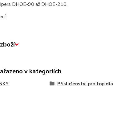
Hipers DHOE-90 až DHOE-210.
ení
zboží
zařazeno v kategoriích
NKY
Příslušenství pro topidla