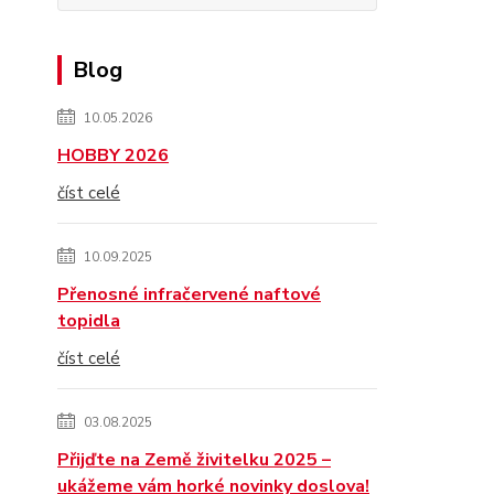
Blog
10.05.2026
HOBBY 2026
číst celé
10.09.2025
Přenosné infračervené naftové
topidla
číst celé
03.08.2025
Přijďte na Země živitelku 2025 –
ukážeme vám horké novinky doslova!