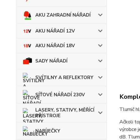
AKU ZAHRADNÍ NÁŘADÍ
AKU NÁŘADÍ 12V
AKU NÁŘADÍ 18V
SADY NÁŘADÍ
SVÍTILNY A REFLEKTORY
SÍŤOVÉ NÁŘADÍ 230V
Komple
Tlumič h
LASERY, STATIVY, MĚŘÍCÍ
PŘÍSTROJE
Ačkoli to
výrobce j
NABÍJEČKY
dB. Tlumi