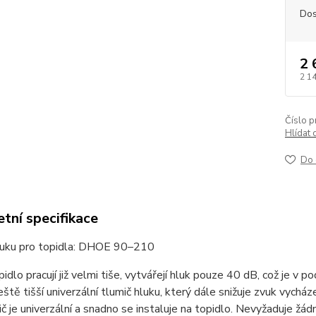
Dos
2 
2 1
Číslo p
Hlídat 
Do 
tní specifikace
luku pro topidla: DHOE 90–210
pidlo pracují již velmi tiše, vytvářejí hluk pouze 40 dB, což je v p
eště tišší univerzální tlumič hluku, který dále snižuje zvuk vycház
č je univerzální a snadno se instaluje na topidlo. Nevyžaduje žád