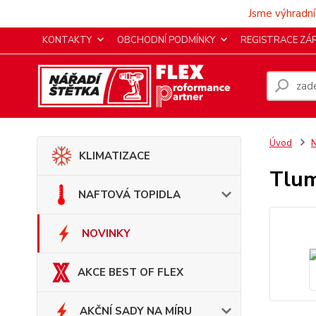
Jsme výhradní
KONTAKTY
OBCHODNÍ PODMÍNKY
REGISTRACE ZÁ
Úvod
KLIMATIZACE
Tlum
NAFTOVÁ TOPIDLA
NOVINKY
AKCE BEST OF FLEX
AKČNÍ SADY NA MÍRU