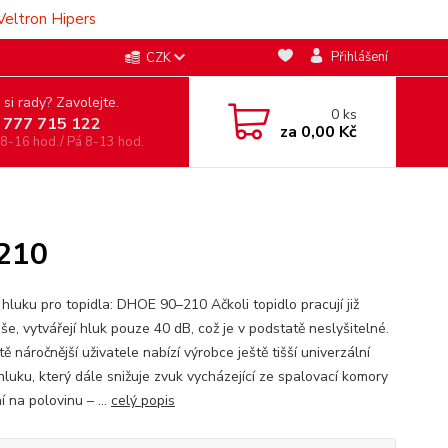
Veltron Hipers
Přihlášení
CZK
 si rady? Zavolejte.
0
ks
 777 715 122
za
0,00 Kč
 8-16 hod./ Pá 8-13 hod.
–210
 hluku pro topidla: DHOE 90–210 Ačkoli topidlo pracují již
iše, vytvářejí hluk pouze 40 dB, což je v podstatě neslyšitelné.
tě náročnější uživatele nabízí výrobce ještě tišší univerzální
hluku, který dále snižuje zvuk vycházející ze spalovací komory
í na polovinu – ...
celý popis