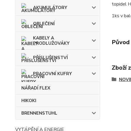
topidel 
AKUMULÁTORY
1ks v bal
OBLEČENÍ
KABELY A
Původ 
PRODLUŽOVÁKY
PŘÍSLUŠENSTVÍ
Zboží 
PRACOVNÍ KUFRY
NOVI
NÁŘADÍ FLEX
HIKOKI
BRENNENSTUHL
VYTÁPĚNÍ A ENERGIE