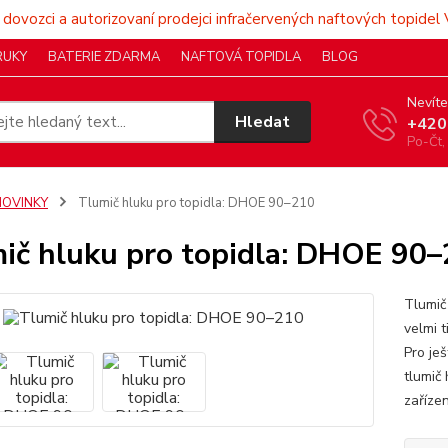
 dovozci a autorizovaní prodejci infračervených naftových topidel 
RUKY
BATERIE ZDARMA
NAFTOVÁ TOPIDLA
BLOG
Nevíte
Hledat
+420
Po-Čt,
NOVINKY
Tlumič hluku pro topidla: DHOE 90–210
ič hluku pro topidla: DHOE 90
Tlumič
velmi t
Pro ješ
tlumič 
zařízen