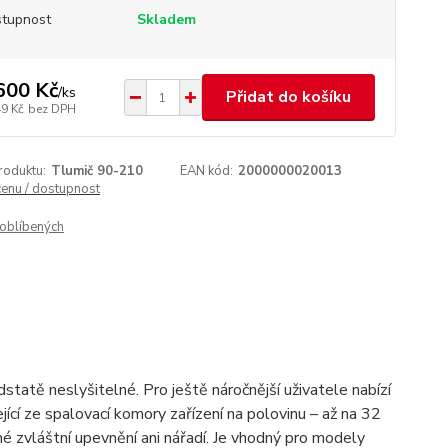
tupnost
Skladem
600 Kč
/
ks
Přidat do košíku
49 Kč
bez DPH
roduktu:
Tlumič 90-210
EAN kód:
2000000020013
cenu / dostupnost
oblíbených
odstatě neslyšitelné. Pro ještě náročnější uživatele nabízí
ející ze spalovací komory zařízení na polovinu – až na 32
né zvláštní upevnění ani nářadí. Je vhodný pro modely