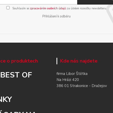
Souhlasím se
zpracováním osobních údajů
za účelem rozesílky newsletteru.
Přihlášení k odběru
ce o produktech
Kde nás najdete
 BEST OF
firma Libor Štětka
Na Hrázi 420
386 01 Strakonice - Dražejov
NKY