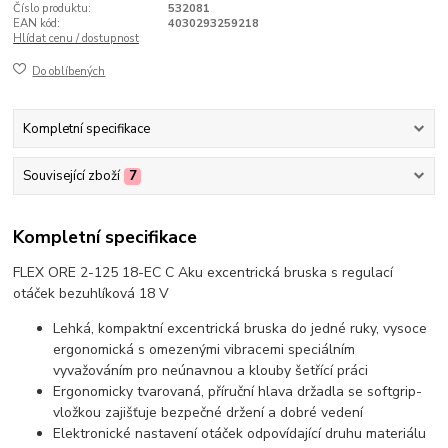
Číslo produktu:
532081
EAN kód:
4030293259218
Hlídat cenu / dostupnost
Do oblíbených
Kompletní specifikace
Související zboží
7
Kompletní specifikace
FLEX ORE 2-125 18-EC C Aku excentrická bruska s regulací
otáček bezuhlíková 18 V
Lehká, kompaktní excentrická bruska do jedné ruky, vysoce
ergonomická s omezenými vibracemi speciálním
vyvažováním pro neúnavnou a klouby šetřící práci
Ergonomicky tvarovaná, příruční hlava držadla se softgrip-
vložkou zajišťuje bezpečné držení a dobré vedení
Elektronické nastavení otáček odpovídající druhu materiálu