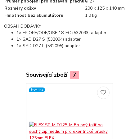
Průměr připojení pro odsávání prachu
Ø 27
Rozměry dxšxv
200 x 125 x 140 mm
Hmotnost bez akumulátoru
1,0 kg
OBSAH DODÁVKY
1× FP ORE/ODE/OSE 18-EC (532093) adapter
1× SAD D27 S (532094) adapter
1× SAD D27 L (532095) adapter
Související zboží
7
Novinka
Novinka