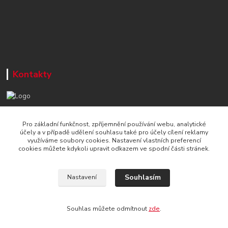
Kontakty
+420 777 715 122
Pro základní funkčnost, zpříjemnění používání webu, analytické
Po-Čt, 8-16 hod./ Pá 8-13 hod.
účely a v případě udělení souhlasu také pro účely cílení reklamy
využíváme soubory cookies. Nastavení vlastních preferencí
info@naradi-stetka.cz
cookies můžete kdykoli upravit odkazem ve spodní části stránek.
Souhlasím
Nastavení
Souhlas můžete odmítnout
zde
.
Vytvořeno na
Eshop-rychle.cz