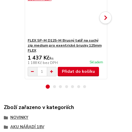
FLEX SP-M D125-M Brusný talíř na suchý
FLEX PS ORE
zip medium pro exentrické brusky 125mm
pro excentr
FLEX
1 437 Kč
388 Kč
/
ks
/
ks
Skladem
1 188 Kč
bez DPH
321 Kč
bez 
Přidat do košíku
Zboží zařazeno v kategoriích
NOVINKY
AKU NÁŘADÍ 18V