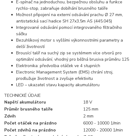
E-spínač na jednoduchou, bezpečnou obsluhu a funkce
rychlo-stop, zabraňuje dobíhání brusného talíře
Možnost připojení na externí odsávání prachu Ø 27 mm,
antistatická sací hadice SH 27x3,5m AS (445.045)
Integrované odsávání pomocí integrovaného filtračního
sáčku
Bezuhlíkový motor s vyššími výkonnostními parametry a
delší životností
Brousící talíř na suchý zip se systémem více otvorů pro
optimální odsávání, vhodný pro běžná brusiva průměru 125
Elektronika: předvolba otáček ve 4 stupních
Electronic Management System (EMS) chrání stroj,
prodlužuje životnost a zvyšuje efektivitu
LED – ukazatel stavu kapacity akumulátoru
TECHNICKÉ ÚDAJE
Napětí akumulátoru
18 V
Průměr brusného talíře
125 mm
Zdvih
2 mm
Počet otáček na prázdno
6000 - 10000 1/min
Počet zdvihů na prázdno
12000 - 20000 1/min