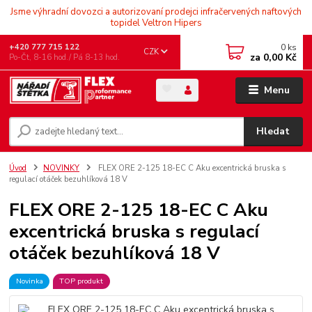
Jsme výhradní dovozci a autorizovaní prodejci infračervených naftových
topidel Veltron Hipers
0
ks
+420 777 715 122
CZK
za
0,00 Kč
Po-Čt, 8-16 hod./ Pá 8-13 hod.
Menu
Hledat
Úvod
NOVINKY
FLEX ORE 2-125 18-EC C Aku excentrická bruska s
regulací otáček bezuhlíková 18 V
FLEX ORE 2-125 18-EC C Aku
excentrická bruska s regulací
otáček bezuhlíková 18 V
Novinka
TOP produkt