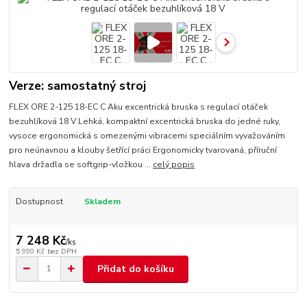
Verze: samostatný stroj
FLEX ORE 2-125 18-EC C Aku excentrická bruska s regulací otáček
bezuhlíková 18 V Lehká, kompaktní excentrická bruska do jedné ruky,
vysoce ergonomická s omezenými vibracemi speciálním vyvažováním
pro neúnavnou a klouby šetřící práci Ergonomicky tvarovaná, příruční
hlava držadla se softgrip-vložkou ...
celý popis
Dostupnost
Skladem
7 248 Kč
/
ks
5 990 Kč
bez DPH
Přidat do košíku