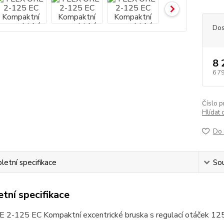
Dos
8 
6 7
Číslo p
Hlídat 
Do 
etní specifikace
Sou
tní specifikace
 2-125 EC Kompaktní excentrické bruska s regulací otáček 1