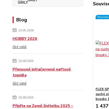
GRILY
Souvise
Novinka
Blog
10.05.2026
HOBBY 2026
číst celé
10.09.2025
Přenosné infračervené naftové
topidla
číst celé
FLEX SP
suchý z
03.08.2025
brusky
1 437
Přijďte na Země živitelku 2025 –