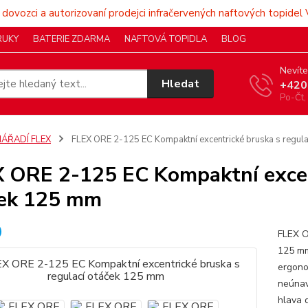
 dovozci a autorizovaní prodejci infračervených naftových topidel 
RUKY
BATERIE ZDARMA
NAFTOVÁ TOPIDLA
BLOG
Nevíte
Hledat
+420
Po-Čt,
NÁŘADÍ FLEX
FLEX ORE 2-125 EC Kompaktní excentrické bruska s regul
 ORE 2-125 EC Kompaktní excent
ek 125 mm
FLEX O
125 mm
ergono
neúnav
hlava d