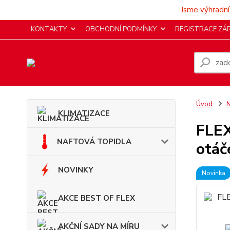
Jsme výhradní
KONTAKTY
OBCHODNÍ PODMÍNKY
REGISTRACE ZÁ
Úvod
KLIMATIZACE
FLEX
NAFTOVÁ TOPIDLA
otáč
NOVINKY
Novinka
AKCE BEST OF FLEX
AKČNÍ SADY NA MÍRU