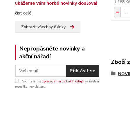
1 188 K
ukážeme vám horké novinky doslova!
číst celé
Zobrazit všechny články
Nepropásněte novinky a
akční nářadí
Zboží 
Přihlásit se
NOVI
Souhlasím se
zpracováním osobních údajů
za účelem
rozesílky newsletteru.