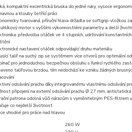
ká, kompaktní excentrická bruska do jedné ruky, vysoce ergonom
navnou a klouby šetřící práci
onomicky tvarovaná, příruční hlava držadla se softgrip-vložkou za
uhlíkový motor s vyššími výkonnostními parametry a delší životn
ktronika: předvolba otáček ve 4 stupních, udržování konstantníc
štění
ktronické nastavení otáček odpovídající druhu materiálu
usící talíř na suchý zip se systémem více otvorů pro optimální 
pínač pro jednoduchou, bezpečnou obsluhu s funkcí rychlého zast
aveno talířovou brzdou, tím nedochází ke vzniku žádných brusný
acování
ktivní odsávání prachu díky integrovanému vlastnímu odsávání pro
nost připojení na externí odsávání prachu Ø 27 mm, antistatic
trační patrona odolná vůči nárazům s vyměnitelným PES-filtrem u
učuje co nejdelší životnost
ice vhodné pro práce nad hlavou
260 W