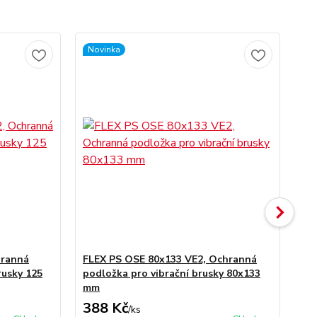
Novinka
No
hranná
FLEX PS OSE 80x133 VE2, Ochranná
FL
rusky 125
podložka pro vibrační brusky 80x133
Un
mm
388 Kč
7
/
ks