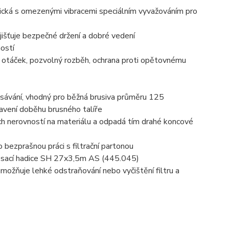
ická s omezenými vibracemi speciálním vyvažováním pro
jišťuje bezpečné držení a dobré vedení
ostí
h otáček, pozvolný rozběh, ochrana proti opětovnému
odsávání, vhodný pro běžná brusiva průměru 125
avení doběhu brusného talíře
ch nerovností na materiálu a odpadá tím drahé koncové
 bezprašnou práci s filtrační partonou
ká sací hadice SH 27x3,5m AS (445.045)
možňuje lehké odstraňování nebo vyčištění filtru a