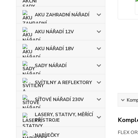
AKU ZAHRADNÍ NÁŘADÍ
AKU NÁŘADÍ 12V
AKU NÁŘADÍ 18V
SADY NÁŘADÍ
SVÍTILNY A REFLEKTORY
SÍŤOVÉ NÁŘADÍ 230V
Kompl
LASERY, STATIVY, MĚŘÍCÍ
Komple
PŘÍSTROJE
FLEX ORE
NABÍJEČKY