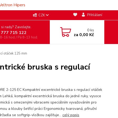
Veltron Hipers
Přihlášení
CZK
 si rady? Zavolejte.
0
ks
 777 715 122
za
0,00 Kč
 8-16 hod./ Pá 8-13 hod.
ací otáček 125 mm
rické bruska s regulací
RE 2-125 EC Kompaktní excentrické bruska s regulací otáček
 Lehká, kompaktní excentrická bruska do jedné ruky, vysoce
mická s omezenými vibracemi speciálním vyvažováním pro
nou a klouby šetřící práci Ergonomicky tvarovaná, příruční
ržadla se softgrip-vložkou zajišťuje...
celý popis