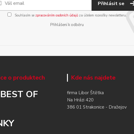
Přihlásit se
Souhlasím se
zpracováním osobních údajů
za účelem rozesílky newsletteru.
Přihlášení k odběru
ce o produktech
Kde nás najdete
 BEST OF
firma Libor Štětka
Na Hrázi 420
386 01 Strakonice - Dražejov
NKY