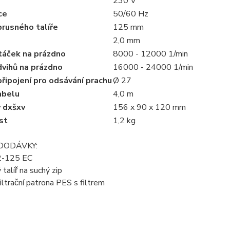
230 V
ce
50/60 Hz
rusného talíře
125 mm
2,0 mm
táček na prázdno
8000 - 12000 1/min
dvihů na prázdno
16000 - 24000 1/min
řipojení pro odsávání prachu
Ø 27
abelu
4,0 m
 dxšxv
156 x 90 x 120 mm
st
1,2 kg
DODÁVKY:
2-125 EC
talíř na suchý zip
ltrační patrona PES s filtrem