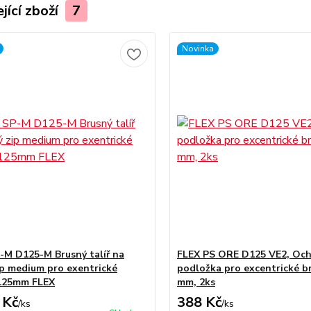
jící zboží
7
Novinka
-M D125-M Brusný talíř na
FLEX PS ORE D125 VE2, Oc
ip medium pro exentrické
podložka pro excentrické b
 125mm FLEX
mm, 2ks
 Kč
388 Kč
/
ks
/
ks