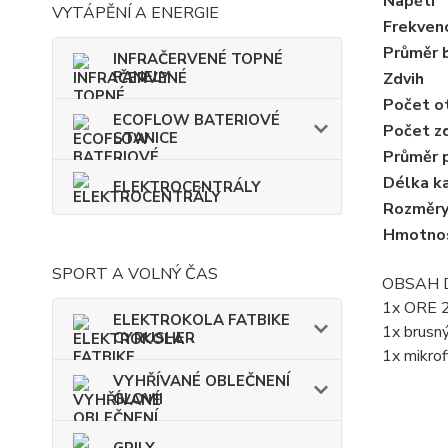
Napětí
VYTÁPĚNÍ A ENERGIE
Frekven
Průměr b
INFRAČERVENÉ TOPNÉ
PANELY
Zdvih
Počet o
ECOFLOW BATERIOVÉ
Počet z
STANICE
Průměr p
Délka k
ELEKTROCENTRÁLY
Rozměry
Hmotno
SPORT A VOLNÝ ČAS
OBSAH 
1x ORE 
ELEKTROKOLA FATBIKE
1x brusný 
CYRUSHER
1x mikrofi
VYHŘÍVANÉ OBLEČNENÍ
GLOVII