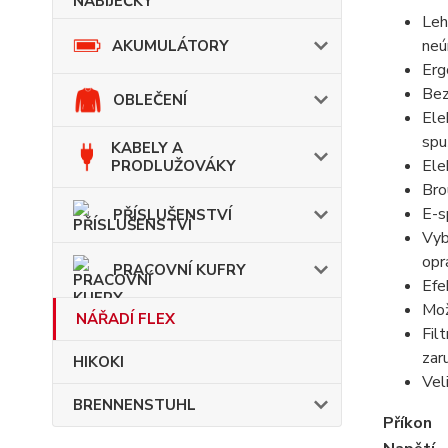
Leh
neú
AKUMULÁTORY
Erg
Bez
OBLEČENÍ
Ele
spu
KABELY A
Ele
PRODLUŽOVÁKY
Bro
E-s
PŘÍSLUŠENSTVÍ
Vyb
opr
PRACOVNÍ KUFRY
Efe
Mož
NÁŘADÍ FLEX
Fil
zar
HIKOKI
Vel
BRENNENSTUHL
Příkon