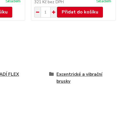
Skladem
Skladem
321 Kč
bez DPH
61
šíku
Přidat do košíku
ADÍ FLEX
Excentrické a vibrační
brusky