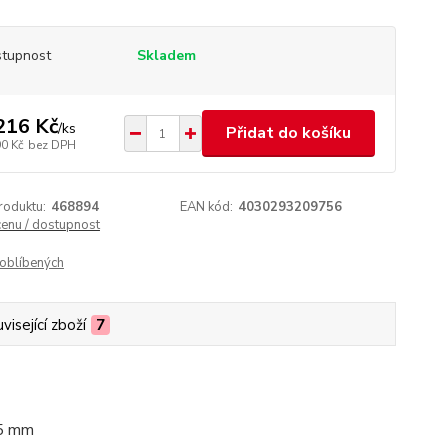
tupnost
Skladem
216 Kč
/
ks
Přidat do košíku
90 Kč
bez DPH
roduktu:
468894
EAN kód:
4030293209756
cenu / dostupnost
oblíbených
visející zboží
7
25 mm