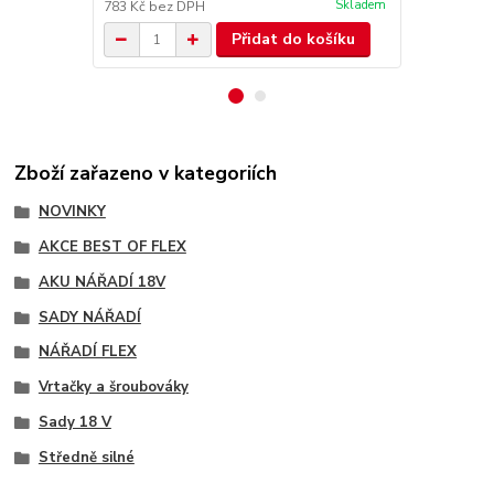
Skladem
783 Kč
bez DPH
1 593 Kč
bez
Přidat do košíku
Zboží zařazeno v kategoriích
NOVINKY
AKCE BEST OF FLEX
AKU NÁŘADÍ 18V
SADY NÁŘADÍ
NÁŘADÍ FLEX
Vrtačky a šroubováky
Sady 18 V
Středně silné