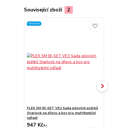
Související zboží
2
Novinka
Novinka
FLEX SM BI-SET VE3 Sada pilových plátků
FLEX SM/RM-
Starlock na dřevo a kov pro multifunkční
plátků Star
nářadí
947 Kč
1 928 Kč
/
ks