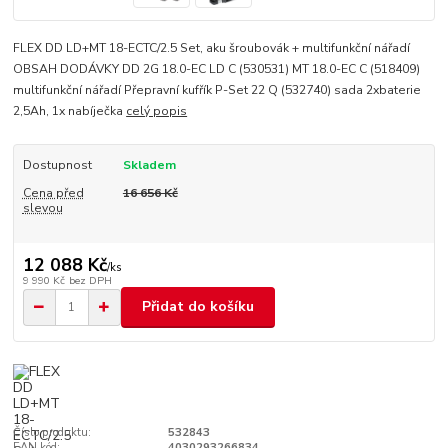
FLEX DD LD+MT 18-ECTC/2.5 Set, aku šroubovák + multifunkční nářadí
OBSAH DODÁVKY DD 2G 18.0-EC LD C (530531) MT 18.0-EC C (518409)
multifunkční nářadí Přepravní kufřík P-Set 22 Q (532740) sada 2xbaterie
2,5Ah, 1x nabíječka
celý popis
Dostupnost
Skladem
Cena před
16 656 Kč
slevou
12 088 Kč
/
ks
9 990 Kč
bez DPH
Přidat do košíku
Číslo produktu:
532843
EAN kód:
4030293266834