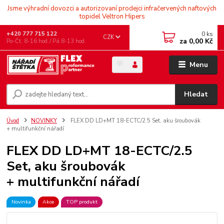
Jsme výhradní dovozci a autorizovaní prodejci infračervených naftových
topidel Veltron Hipers
0
ks
+420 777 715 122
CZK
za
0,00 Kč
Po-Čt, 8-16 hod./ Pá 8-13 hod.
Menu
Hledat
Úvod
NOVINKY
FLEX DD LD+MT 18-ECTC/2.5 Set, aku šroubovák
+ multifunkční nářadí
FLEX DD LD+MT 18-ECTC/2.5
Set, aku šroubovák
+ multifunkční nářadí
Novinka
Akce
TOP produkt