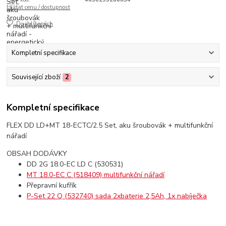
Hlídat cenu / dostupnost
Do oblíbených
Kompletní specifikace
Související zboží
2
Kompletní specifikace
FLEX DD LD+MT 18-ECTC/2.5 Set, aku šroubovák + multifunkční
nářadí
OBSAH DODÁVKY
DD 2G 18.0-EC LD C (530531)
MT 18.0-EC C (518409) multifunkční nářadí
Přepravní kufřík
P-Set 22 Q (532740) sada 2xbaterie 2,5Ah, 1x nabíječka